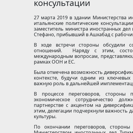
консультации
27 марта 2019 в здании Министерства и
итальянские политические консультаци
заместитель министра иностранных дел 
Стефано, прибывший в Ашхабад с рабоч
В ходе встречи стороны обсудили со
отношений. Наряду с этим, сост
международным вопросам, представляющ
рамках ООН и ЕС.
Была отмечена возможность диверсифика
контексте, будучи одним из ключевых 
важную роль в дальнейшей имплементац
В процессе переговоров, стороны 
экономическое сотрудничество долж
партнерстве с акцентом на диверсифи
этим, делегации подчеркнули важность д
культуры.
По окончании переговоров, стороны 
Министерством иностранных дел Турк