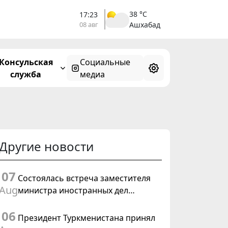
38 °C
17:23
08 авг
Ашхабад
Консульская
Социальные
служба
медиа
Другие новости
07
Состоялась встреча заместителя
Aug
министра иностранных дел
Туркменистана с Временным
06
поверенным в делах США в
Президент Туркменистана принял
Туркменистане