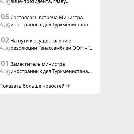
Aug
вице-президента, главу
Федерального департамента
05
иностранных дел Швейцарской
Состоялась встреча Министра
Конфедерации
Aug
иностранных дел Туркменистана с
действующим председателем ОБСЕ
02
На пути к осуществлению
Aug
резолюции Генассамблеи ООН «Год
международного права, 2028»,
01
инициированной Туркменистаном
Заместитель министра
Aug
иностранных дел Туркменистана
принял участие в совещании
старших должностных лиц Форума
Показать больше новостей
сотрудничества «Центральная
Азия – Республика Корея»