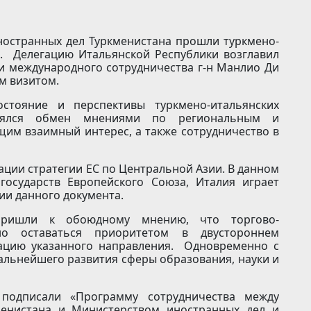
ностранных дел Туркменистана прошли туркмено-
и. Делегацию Итальянской Республики возглавил
и международного сотрудничества г-н Манлио Ди
им визитом.
стояние и перспективы туркмено-итальянских
оялся обмен мнениями по региональным и
им взаимный интерес, а также сотрудничество в
ции стратегии ЕС по Центральной Азии. В данном
государств Европейского Союза, Италия играет
ии данного документа.
пришли к обоюдному мнению, что торгово-
но оставаться приоритетом в двустороннем
кацию указанного направления. Одновременно с
альнейшего развития сферы образования, науки и
подписали «Программу сотрудничества между
менистана и Министерством иностранных дел и