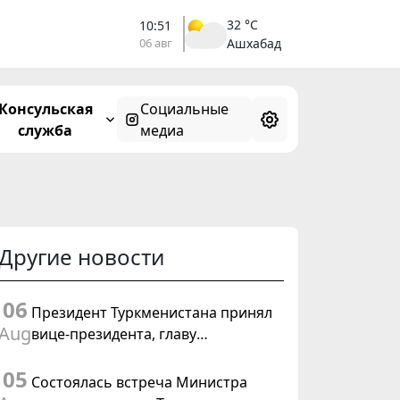
32 °C
10:51
06 авг
Ашхабад
Консульская
Социальные
служба
медиа
Другие новости
06
Президент Туркменистана принял
Aug
вице-президента, главу
Федерального департамента
05
иностранных дел Швейцарской
Состоялась встреча Министра
Конфедерации