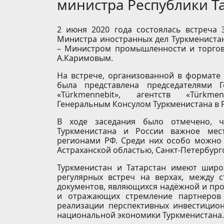
министра Республики Т
2 июня 2020 года состоялась встреча 
Министра иностранных дел Туркмениста
– Министром промышленности и торгов
А.Каримовым.
На встрече, организованной в формате
была представлена председателями Г
«Türkmennebit», агентств «Türkmend
Генеральным Консулом Туркменистана в РФ
В ходе заседания было отмечено, чт
Туркменистана и России важное мест
регионами РФ. Среди них особо можно 
Астраханской областью, Санкт-Петербург
Туркменистан и Татарстан имеют широ
регулярных встреч на верхах, между 
документов, являющихся надёжной и про
и отражающих стремление партнеров 
реализации перспективных инвестицио
национальной экономики Туркменистана.