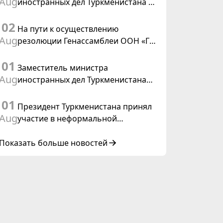
Aug
иностранных дел Туркменистана с
действующим председателем ОБСЕ
02
На пути к осуществлению
Aug
резолюции Генассамблеи ООН «Год
международного права, 2028»,
01
инициированной Туркменистаном
Заместитель министра
Aug
иностранных дел Туркменистана
принял участие в совещании
01
старших должностных лиц Форума
Президент Туркменистана принял
сотрудничества «Центральная
Aug
участие в неформальной
Азия – Республика Корея»
Консультативной встрече глав
государств Центральной Азии и
Показать больше новостей
Азербайджанской Республики