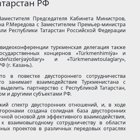
атарстан РФ
Заместителя Председателя Кабинета Министров,
на Р.Мередова с Заместителем Премьер-министра
ли Республики Татарстан Российской Федерации
 видеоконференции туркменская делегация также
осударственных концернов «Türkmenhimiýa» и
eňizderýaýollary» и «Türkmenawtoulaglary»,
 (г. Казань).
о в повестке двустороннего сотрудничества
о занимает взаимодействие Туркменистана с
выделить партнерство с Республикой Татарстан,
ом и другими субъектами РФ.
кий спектр двусторонних отношений, и, в ходе
сторонами создана солидная база двусторонних
чной основой для эффективного взаимодействия,
к взаимовыгодному сотрудничеству в области
нных проектов в различных передовых отраслях