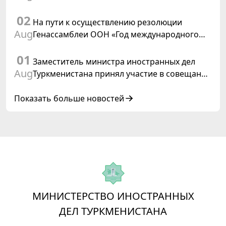
председателем ОБСЕ
02
На пути к осуществлению резолюции
Aug
Генассамблеи ООН «Год международного
права, 2028», инициированной
01
Туркменистаном
Заместитель министра иностранных дел
Aug
Туркменистана принял участие в совещании
старших должностных лиц Форума
сотрудничества «Центральная Азия –
Показать больше новостей
Республика Корея»
МИНИСТЕРСТВО ИНОСТРАННЫХ
ДЕЛ ТУРКМЕНИСТАНА