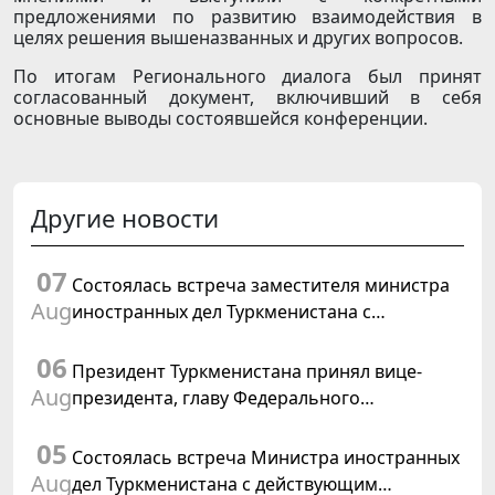
предложениями по развитию взаимодействия в
целях решения вышеназванных и других вопросов.
По итогам Регионального диалога был принят
согласованный документ, включивший в себя
основные выводы состоявшейся конференции.
Другие новости
07
Состоялась встреча заместителя министра
Aug
иностранных дел Туркменистана с
Временным поверенным в делах США в
06
Туркменистане
Президент Туркменистана принял вице-
Aug
президента, главу Федерального
департамента иностранных дел
05
Швейцарской Конфедерации
Состоялась встреча Министра иностранных
Aug
дел Туркменистана с действующим