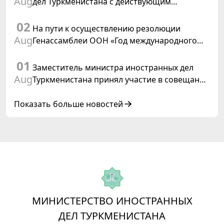
Aug
дел Туркменистана с действующим
председателем ОБСЕ
02
На пути к осуществлению резолюции
Aug
Генассамблеи ООН «Год международного
права, 2028», инициированной
01
Туркменистаном
Заместитель министра иностранных дел
Aug
Туркменистана принял участие в совещании
старших должностных лиц Форума
сотрудничества «Центральная Азия –
Показать больше новостей
Республика Корея»
МИНИСТЕРСТВО ИНОСТРАННЫХ
ДЕЛ ТУРКМЕНИСТАНА