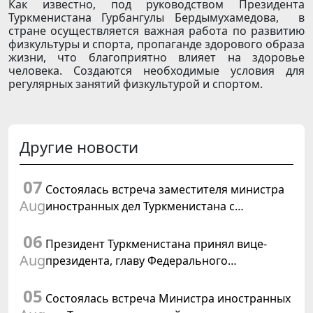
Как известно, под руководством Президента
Туркменистана Гурбангулы Бердымухамедова, в
стране осуществляется важная работа по развитию
физкультуры и спорта, пропаганде здорового образа
жизни, что благоприятно влияет на здоровье
человека. Создаются необходимые условия для
регулярных занятий физкультурой и спортом.
Другие новости
07
Состоялась встреча заместителя министра
Aug
иностранных дел Туркменистана с
Временным поверенным в делах США в
06
Туркменистане
Президент Туркменистана принял вице-
Aug
президента, главу Федерального
департамента иностранных дел
05
Швейцарской Конфедерации
Состоялась встреча Министра иностранных