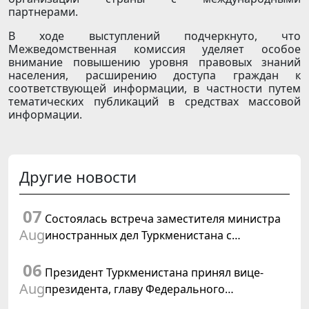
партнерами.
В ходе выступлений подчеркнуто, что
Межведомственная комиссия уделяет особое
внимание повышению уровня правовых знаний
населения, расширению доступа граждан к
соответствующей информации, в частности путем
тематических публикаций в средствах массовой
информации.
Другие новости
07
Состоялась встреча заместителя министра
Aug
иностранных дел Туркменистана с
Временным поверенным в делах США в
06
Туркменистане
Президент Туркменистана принял вице-
Aug
президента, главу Федерального
департамента иностранных дел