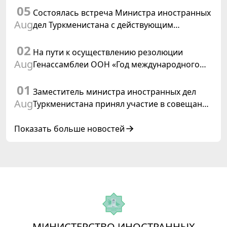
05
Швейцарской Конфедерации
Состоялась встреча Министра иностранных
Aug
дел Туркменистана с действующим
председателем ОБСЕ
02
На пути к осуществлению резолюции
Aug
Генассамблеи ООН «Год международного
права, 2028», инициированной
01
Туркменистаном
Заместитель министра иностранных дел
Aug
Туркменистана принял участие в совещании
старших должностных лиц Форума
сотрудничества «Центральная Азия –
Показать больше новостей
Республика Корея»
МИНИСТЕРСТВО ИНОСТРАННЫХ