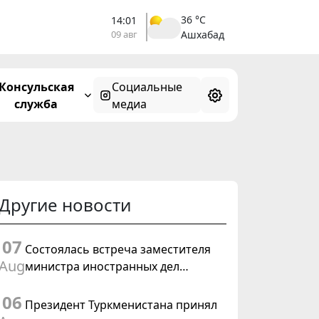
36 °C
14:01
09 авг
Ашхабад
Консульская
Социальные
служба
медиа
Другие новости
07
Состоялась встреча заместителя
Aug
министра иностранных дел
Туркменистана с Временным
06
поверенным в делах США в
Президент Туркменистана принял
Туркменистане