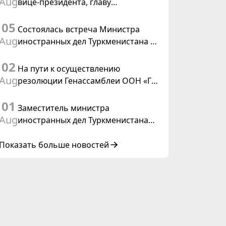
Aug
вице-президента, главу
Федерального департамента
05
иностранных дел Швейцарской
Состоялась встреча Министра
Конфедерации
Aug
иностранных дел Туркменистана с
действующим председателем ОБСЕ
02
На пути к осуществлению
Aug
резолюции Генассамблеи ООН «Год
международного права, 2028»,
01
инициированной Туркменистаном
Заместитель министра
Aug
иностранных дел Туркменистана
принял участие в совещании
старших должностных лиц Форума
Показать больше новостей
сотрудничества «Центральная
Азия – Республика Корея»