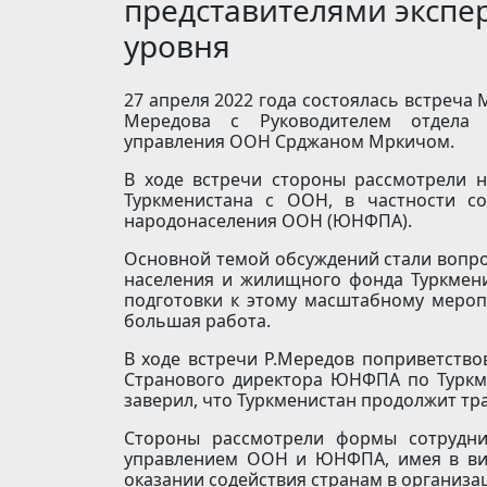
представителями экспе
уровня
27 апреля 2022 года состоялась встреча
Мередова с Руководителем отдела д
управления ООН Срджаном Мркичом.
В ходе встречи стороны рассмотрели 
Туркменистана с ООН, в частности с
народонаселения ООН (ЮНФПА).
Основной темой обсуждений стали вопр
населения и жилищного фонда Туркменис
подготовки к этому масштабному мероп
большая работа.
В ходе встречи Р.Мередов поприветств
Странового директора ЮНФПА по Туркме
заверил, что Туркменистан продолжит т
Стороны рассмотрели формы сотрудни
управлением ООН и ЮНФПА, имея в вид
оказании содействия странам в организа