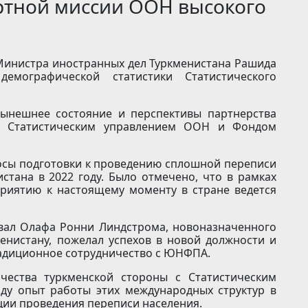
ртной миссии ООН высокого
 Министра иностранных дел Туркменистана Рашида
емографической статистики Статистического
нынешнее состояние и перспективы партнерства
о Статистическим управлением ООН и Фондом
осы подготовки к проведению сплошной переписи
тана в 2022 году. Было отмечено, что в рамках
риятию к настоящему моменту в стране ведется
овал Олафа Ронни Линдстрома, новоназначенного
нистану, пожелал успехов в новой должности и
радиционное сотрудничество с ЮНФПА.
чества туркменской стороны с Статистическим
у опыт работы этих международных структур в
ции проведения переписи населения.