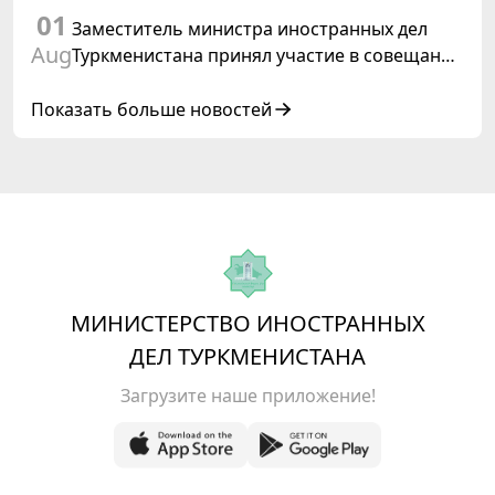
01
Туркменистаном
Заместитель министра иностранных дел
Aug
Туркменистана принял участие в совещании
старших должностных лиц Форума
сотрудничества «Центральная Азия –
Показать больше новостей
Республика Корея»
МИНИСТЕРСТВО ИНОСТРАННЫХ
ДЕЛ ТУРКМЕНИСТАНА
Загрузите наше приложение!