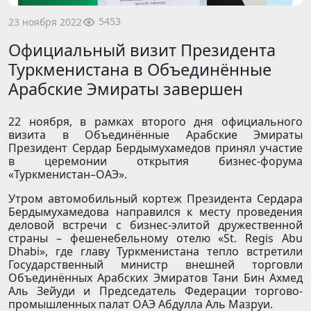
5453
23 ноября 2022
Официальный визит Президента
Туркменистана в Объединённые
Арабские Эмираты завершен
22 ноября, в рамках второго дня официального
визита в Объединённые Арабские Эмираты
Президент Сердар Бердымухамедов принял участие
в церемонии открытия бизнес-форума
«Туркменистан–ОАЭ».
Утром автомобильный кортеж Президента Сердара
Бердымухамедова направился к месту проведения
деловой встречи с бизнес-элитой дружественной
страны – фешенебельному отелю «St. Regis Abu
Dhabi», где главу Туркменистана тепло встретили
Государственный министр внешней торговли
Объединённых Арабских Эмиратов Тани Бин Ахмед
Аль Зейуди и Председатель Федерации торгово-
промышленных палат ОАЭ Абдулла Аль Мазруи.