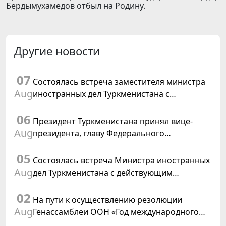
Бердымухамедов отбыл на Родину.
Другие новости
07
Состоялась встреча заместителя министра
Aug
иностранных дел Туркменистана с
Временным поверенным в делах США в
06
Туркменистане
Президент Туркменистана принял вице-
Aug
президента, главу Федерального
департамента иностранных дел
05
Швейцарской Конфедерации
Состоялась встреча Министра иностранных
Aug
дел Туркменистана с действующим
председателем ОБСЕ
02
На пути к осуществлению резолюции
Aug
Генассамблеи ООН «Год международного
права, 2028», инициированной