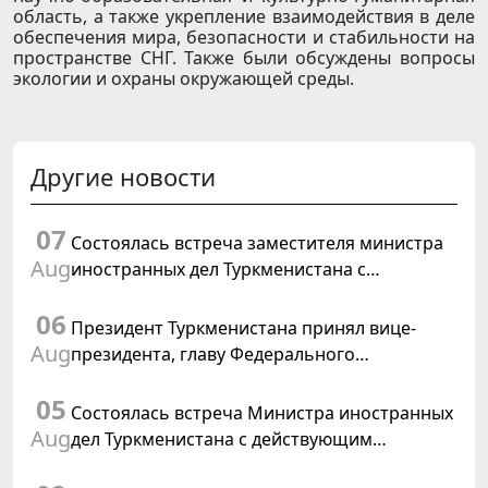
область, а также укрепление взаимодействия в деле
обеспечения мира, безопасности и стабильности на
пространстве СНГ. Также были обсуждены вопросы
экологии и охраны окружающей среды.
Другие новости
07
Состоялась встреча заместителя министра
Aug
иностранных дел Туркменистана с
Временным поверенным в делах США в
06
Туркменистане
Президент Туркменистана принял вице-
Aug
президента, главу Федерального
департамента иностранных дел
05
Швейцарской Конфедерации
Состоялась встреча Министра иностранных
Aug
дел Туркменистана с действующим
председателем ОБСЕ