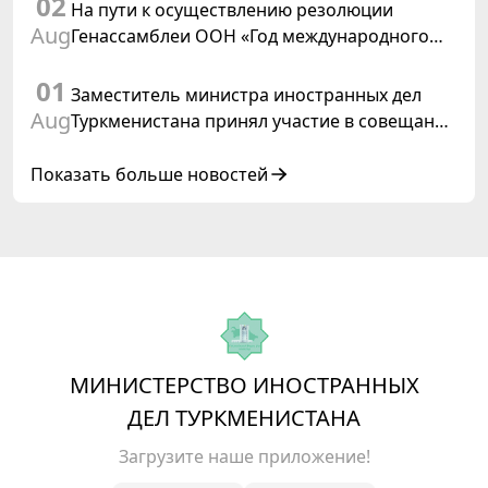
02
На пути к осуществлению резолюции
Aug
Генассамблеи ООН «Год международного
права, 2028», инициированной
01
Туркменистаном
Заместитель министра иностранных дел
Aug
Туркменистана принял участие в совещании
старших должностных лиц Форума
сотрудничества «Центральная Азия –
Показать больше новостей
Республика Корея»
МИНИСТЕРСТВО ИНОСТРАННЫХ
ДЕЛ ТУРКМЕНИСТАНА
Загрузите наше приложение!