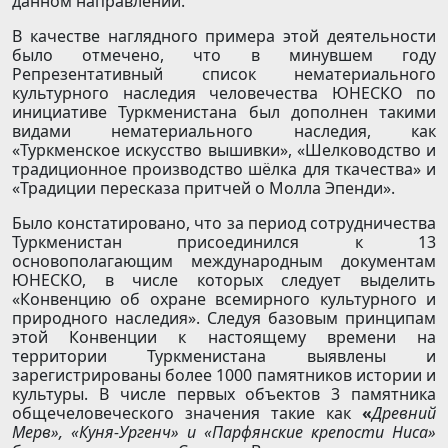
данном направлении.
В качестве наглядного примера этой деятельности
было отмечено, что в минувшем году
Репрезентативный список нематериального
культурного наследия человечества ЮНЕСКО по
инициативе Туркменистана был дополнен такими
видами нематериального наследия, как
«Туркменское искусство вышивки», «Шелководство и
традиционное производство шёлка для ткачества» и
«Традиции пересказа притчей о Молла Эпенди».
Было констатировано, что за период сотрудничества
Туркменистан присоединился к 13
основополагающим международным документам
ЮНЕСКО, в числе которых следует выделить
«Конвенцию об охране всемирного культурного и
природного наследия». Следуя базовым принципам
этой Конвенции к настоящему времени на
территории Туркменистана выявлены и
зарегистрированы более 1000 памятников истории и
культуры. В числе первых объектов 3 памятника
общечеловеческого значения такие как
«
Древний
Мерв», «Куня-Ургенч» и «Парфянские крепости Ниса»