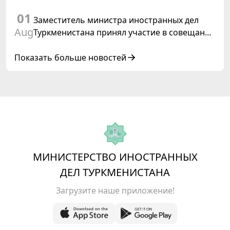
права, 2028», инициированной
01
Туркменистаном
Заместитель министра иностранных дел
Aug
Туркменистана принял участие в совещании
старших должностных лиц Форума
сотрудничества «Центральная Азия –
Показать больше новостей
Республика Корея»
МИНИСТЕРСТВО ИНОСТРАННЫХ
ДЕЛ ТУРКМЕНИСТАНА
Загрузите наше приложение!