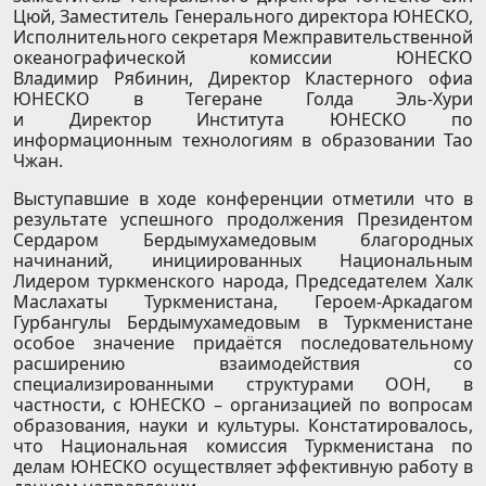
Цюй, Заместитель Генерального директора ЮНЕСКО,
Исполнительного секретаря Межправительственной
океанографической комиссии ЮНЕСКО
Владимир Рябинин, Директор Кластерного офиа
ЮНЕСКО в Тегеране Голда Эль-Хури
и Директор Института ЮНЕСКО по
информационным технологиям в образовании Тао
Чжан.
Выступавшие в ходе конференции отметили что в
результате успешного продолжения Президентом
Сердаром Бердымухамедовым благородных
начинаний, инициированных Национальным
Лидером туркменского народа, Председателем Халк
Маслахаты Туркменистана, Героем-Аркадагом
Гурбангулы Бердымухамедовым в Туркменистане
особое значение придаётся последовательному
расширению взаимодействия со
специализированными структурами ООН, в
частности, с ЮНЕСКО – организацией по вопросам
образования, науки и культуры. Констатировалось,
что Национальная комиссия Туркменистана по
делам ЮНЕСКО осуществляет эффективную работу в