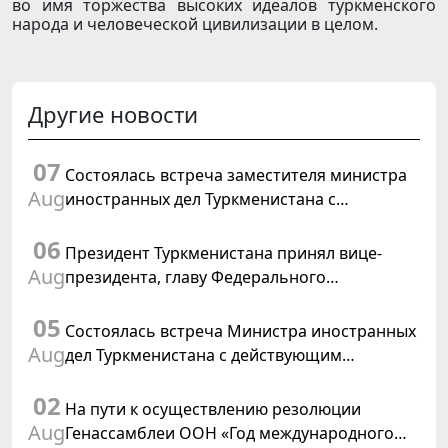
во имя торжества высоких идеалов туркменского
народа и человеческой цивилизации в целом.
Другие новости
07
Состоялась встреча заместителя министра
Aug
иностранных дел Туркменистана с
Временным поверенным в делах США в
06
Туркменистане
Президент Туркменистана принял вице-
Aug
президента, главу Федерального
департамента иностранных дел
05
Швейцарской Конфедерации
Состоялась встреча Министра иностранных
Aug
дел Туркменистана с действующим
председателем ОБСЕ
02
На пути к осуществлению резолюции
Aug
Генассамблеи ООН «Год международного