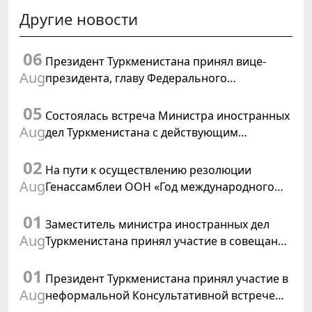
Другие новости
06
Президент Туркменистана принял вице-
Aug
президента, главу Федерального
департамента иностранных дел
05
Швейцарской Конфедерации
Состоялась встреча Министра иностранных
Aug
дел Туркменистана с действующим
председателем ОБСЕ
02
На пути к осуществлению резолюции
Aug
Генассамблеи ООН «Год международного
права, 2028», инициированной
01
Туркменистаном
Заместитель министра иностранных дел
Aug
Туркменистана принял участие в совещании
старших должностных лиц Форума
01
сотрудничества «Центральная Азия –
Президент Туркменистана принял участие в
Республика Корея»
Aug
неформальной Консультативной встрече