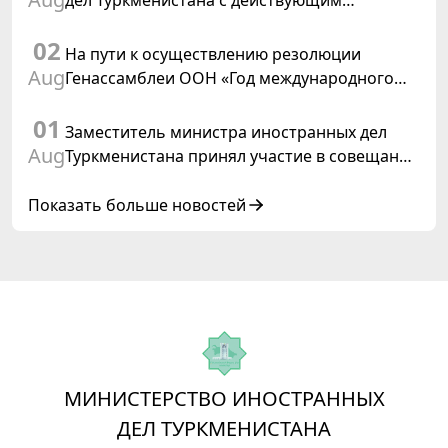
дел Туркменистана с действующим
председателем ОБСЕ
02
На пути к осуществлению резолюции
Aug
Генассамблеи ООН «Год международного
права, 2028», инициированной
01
Туркменистаном
Заместитель министра иностранных дел
Aug
Туркменистана принял участие в совещании
старших должностных лиц Форума
сотрудничества «Центральная Азия –
Показать больше новостей
Республика Корея»
МИНИСТЕРСТВО ИНОСТРАННЫХ
ДЕЛ ТУРКМЕНИСТАНА