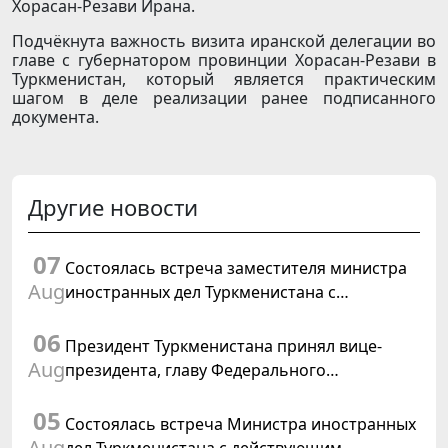
Хорасан-Резави Ирана.
Подчёкнута важность визита иранской делегации во
главе с губернатором провинции Хорасан-Резави в
Туркменистан, который является практическим
шагом в деле реализации ранее подписанного
документа.
Другие новости
07
Состоялась встреча заместителя министра
Aug
иностранных дел Туркменистана с
Временным поверенным в делах США в
06
Туркменистане
Президент Туркменистана принял вице-
Aug
президента, главу Федерального
департамента иностранных дел
05
Швейцарской Конфедерации
Состоялась встреча Министра иностранных
Aug