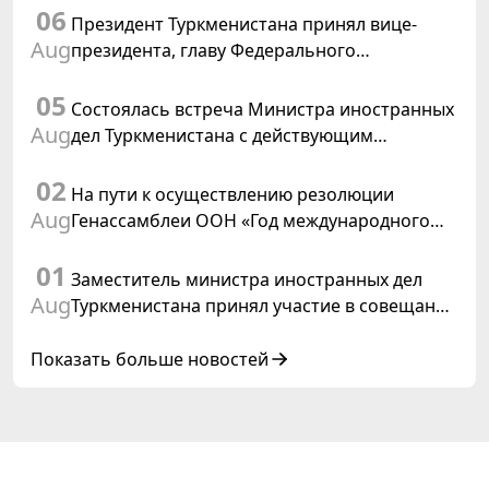
06
Туркменистане
Президент Туркменистана принял вице-
Aug
президента, главу Федерального
департамента иностранных дел
05
Швейцарской Конфедерации
Состоялась встреча Министра иностранных
Aug
дел Туркменистана с действующим
председателем ОБСЕ
02
На пути к осуществлению резолюции
Aug
Генассамблеи ООН «Год международного
права, 2028», инициированной
01
Туркменистаном
Заместитель министра иностранных дел
Aug
Туркменистана принял участие в совещании
старших должностных лиц Форума
сотрудничества «Центральная Азия –
Показать больше новостей
Республика Корея»