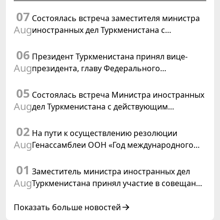
07
Состоялась встреча заместителя министра
Aug
иностранных дел Туркменистана с
Временным поверенным в делах США в
06
Туркменистане
Президент Туркменистана принял вице-
Aug
президента, главу Федерального
департамента иностранных дел
05
Швейцарской Конфедерации
Состоялась встреча Министра иностранных
Aug
дел Туркменистана с действующим
председателем ОБСЕ
02
На пути к осуществлению резолюции
Aug
Генассамблеи ООН «Год международного
права, 2028», инициированной
01
Туркменистаном
Заместитель министра иностранных дел
Aug
Туркменистана принял участие в совещании
старших должностных лиц Форума
сотрудничества «Центральная Азия –
Показать больше новостей
Республика Корея»