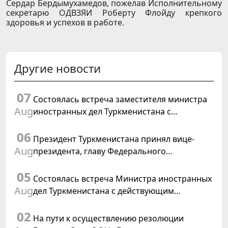
Сердар Бердымухамедов, пожелав Исполнительному
секретарю ОДВЗЯИ Роберту Флойду крепкого
здоровья и успехов в работе.
Другие новости
07
Состоялась встреча заместителя министра
Aug
иностранных дел Туркменистана с
Временным поверенным в делах США в
06
Туркменистане
Президент Туркменистана принял вице-
Aug
президента, главу Федерального
департамента иностранных дел
05
Швейцарской Конфедерации
Состоялась встреча Министра иностранных
Aug
дел Туркменистана с действующим
председателем ОБСЕ
02
На пути к осуществлению резолюции