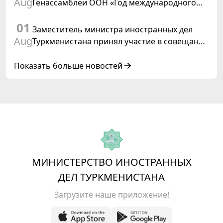
Aug
Генассамблеи ООН «Год международного
права, 2028», инициированной
01
Туркменистаном
Заместитель министра иностранных дел
Aug
Туркменистана принял участие в совещании
старших должностных лиц Форума
сотрудничества «Центральная Азия –
Показать больше новостей
Республика Корея»
МИНИСТЕРСТВО ИНОСТРАННЫХ
ДЕЛ ТУРКМЕНИСТАНА
Загрузите наше приложение!