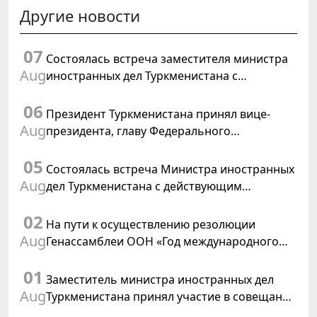
Другие новости
07
Состоялась встреча заместителя министра
Aug
иностранных дел Туркменистана с
Временным поверенным в делах США в
06
Туркменистане
Президент Туркменистана принял вице-
Aug
президента, главу Федерального
департамента иностранных дел
05
Швейцарской Конфедерации
Состоялась встреча Министра иностранных
Aug
дел Туркменистана с действующим
председателем ОБСЕ
02
На пути к осуществлению резолюции
Aug
Генассамблеи ООН «Год международного
права, 2028», инициированной
01
Туркменистаном
Заместитель министра иностранных дел
Aug
Туркменистана принял участие в совещании
старших должностных лиц Форума