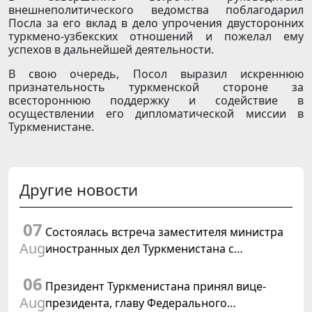
внешнеполитического ведомства поблагодарил
Посла за его вклад в дело упрочения двусторонних
туркмено-узбекских отношений и пожелал ему
успехов в дальнейшей деятельности.
В свою очередь, Посол выразил искреннюю
признательность туркменской стороне за
всестороннюю поддержку и содействие в
осуществлении его дипломатической миссии в
Туркменистане.
Другие новости
07
Состоялась встреча заместителя министра
Aug
иностранных дел Туркменистана с
Временным поверенным в делах США в
06
Туркменистане
Президент Туркменистана принял вице-
Aug
президента, главу Федерального