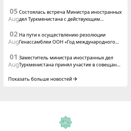
департамента иностранных дел
05
Швейцарской Конфедерации
Состоялась встреча Министра иностранных
Aug
дел Туркменистана с действующим
председателем ОБСЕ
02
На пути к осуществлению резолюции
Aug
Генассамблеи ООН «Год международного
права, 2028», инициированной
01
Туркменистаном
Заместитель министра иностранных дел
Aug
Туркменистана принял участие в совещании
старших должностных лиц Форума
сотрудничества «Центральная Азия –
Показать больше новостей
Республика Корея»