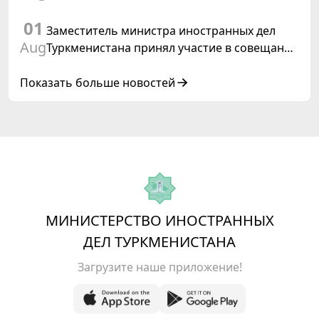
права, 2028», инициированной
01
Туркменистаном
Заместитель министра иностранных дел
Aug
Туркменистана принял участие в совещании
старших должностных лиц Форума
сотрудничества «Центральная Азия –
Показать больше новостей
Республика Корея»
МИНИСТЕРСТВО ИНОСТРАННЫХ
ДЕЛ ТУРКМЕНИСТАНА
Загрузите наше приложение!