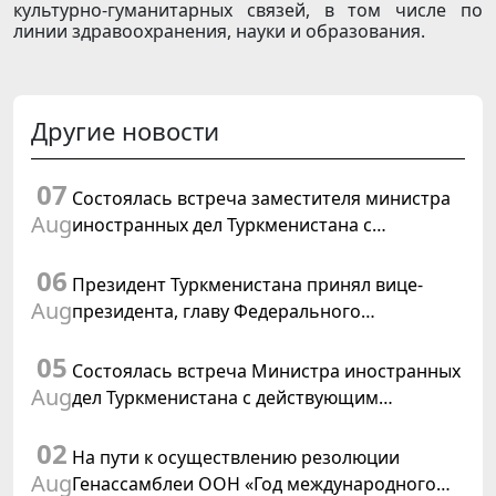
культурно-гуманитарных связей, в том числе по
линии здравоохранения, науки и образования.
Другие новости
07
Состоялась встреча заместителя министра
Aug
иностранных дел Туркменистана с
Временным поверенным в делах США в
06
Туркменистане
Президент Туркменистана принял вице-
Aug
президента, главу Федерального
департамента иностранных дел
05
Швейцарской Конфедерации
Состоялась встреча Министра иностранных
Aug
дел Туркменистана с действующим
председателем ОБСЕ
02
На пути к осуществлению резолюции
Aug
Генассамблеи ООН «Год международного