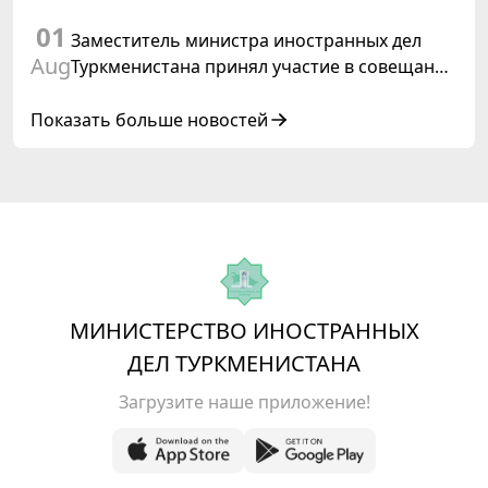
права, 2028», инициированной
01
Туркменистаном
Заместитель министра иностранных дел
Aug
Туркменистана принял участие в совещании
старших должностных лиц Форума
сотрудничества «Центральная Азия –
Показать больше новостей
Республика Корея»
МИНИСТЕРСТВО ИНОСТРАННЫХ
ДЕЛ ТУРКМЕНИСТАНА
Загрузите наше приложение!