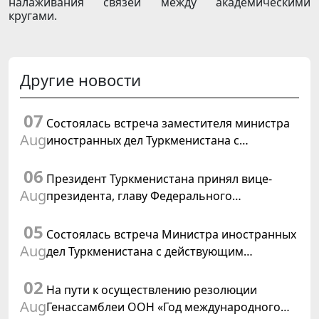
налаживания связей между академическими
кругами.
Другие новости
07
Состоялась встреча заместителя министра
Aug
иностранных дел Туркменистана с
Временным поверенным в делах США в
06
Туркменистане
Президент Туркменистана принял вице-
Aug
президента, главу Федерального
департамента иностранных дел
05
Швейцарской Конфедерации
Состоялась встреча Министра иностранных
Aug
дел Туркменистана с действующим
председателем ОБСЕ
02
На пути к осуществлению резолюции
Aug
Генассамблеи ООН «Год международного