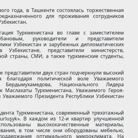
вого года, в Ташкенте состоялась торжественная
едназначенного для проживания сотрудников
Узбекистан.
гация Туркменистана во главе с заместителем
бановым, руководители и представители
лики Узбекистан и зарубежных дипломатических
в Узбекистане, представители министерств,
ой страны, СМИ, а также туркменские студенты,
 представители двух стран подчеркнули высокий
га благодаря политической воле Уважаемого
а Бердымухамедова, Национального Лидера
лк Маслахаты Туркменистана, Уважаемого Героя-
и Уважаемого Президента Республики Узбекистан
идента Туркменистана, современный трехэтажный
rluşyk». В каждом из 12-и квартир улучшенной
пользованы высококачественные материалы,
ивания, в том числе они оборудованы мебелью,
оддержания оптимального микроклимата. На