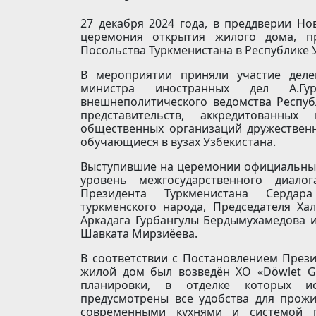
27 декабря 2024 года, в преддверии Но
церемония открытия жилого дома, пр
Посольства Туркменистана в Республике 
В мероприятии приняли участие деле
министра иностранных дел А.Гур
внешнеполитического ведомства Респуб
представительств, аккредитованных 
общественных организаций дружественн
обучающиеся в вузах Узбекистана.
Выступившие на церемонии официальные
уровень межгосударственного диало
Президента Туркменистана Сердар
туркменского народа, Председателя Ха
Аркадага Гурбангулы Бердымухамедова 
Шавката Мирзиёева.
В соответствии с Постановлением През
жилой дом был возведён ХО «Döwlet Gu
планировки, в отделке которых ис
предусмотрены все удобства для прож
современными кухнями и системой п