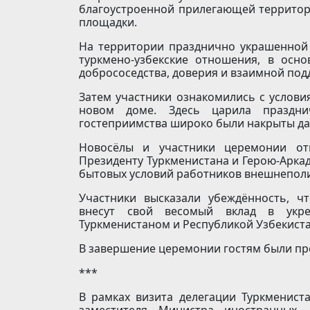
благоустроенной прилегающей территор
площадки.
На территории празднично украшенной 
туркмено-узбекские отношения, в осн
добрососедства, доверия и взаимной под
Затем участники ознакомились с услов
новом доме. Здесь царила праздни
гостеприимства широко были накрыты да
Новосёлы и участники церемонии от
Президенту Туркменистана и Герою-Аркад
бытовых условий работников внешнепол
Участники высказали убеждённость, ч
внесут свой весомый вклад в укре
Туркменистаном и Республикой Узбекиста
В завершение церемонии гостям были пр
***
В рамках визита делегации Туркмениста
заместителя Министра иностранных 