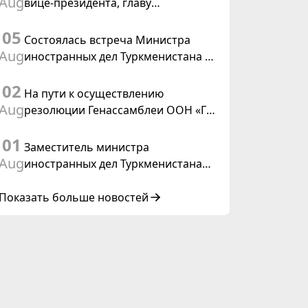
Aug
вице-президента, главу
Федерального департамента
05
иностранных дел Швейцарской
Состоялась встреча Министра
Конфедерации
Aug
иностранных дел Туркменистана с
действующим председателем ОБСЕ
02
На пути к осуществлению
Aug
резолюции Генассамблеи ООН «Год
международного права, 2028»,
01
инициированной Туркменистаном
Заместитель министра
Aug
иностранных дел Туркменистана
принял участие в совещании
старших должностных лиц Форума
Показать больше новостей
сотрудничества «Центральная
Азия – Республика Корея»