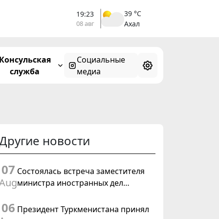
39 °C
19:23
08 авг
Ахал
Консульская
Социальные
служба
медиа
Другие новости
07
Состоялась встреча заместителя
Aug
министра иностранных дел
Туркменистана с Временным
06
поверенным в делах США в
Президент Туркменистана принял
Туркменистане