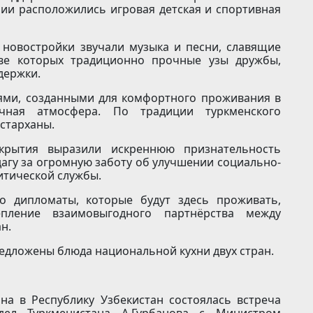
ии расположились игровая детская и спортивная
новостройки звучали музыка и песни, славящие
ове которых традиционно прочные узы дружбы,
держки.
иями, созданными для комфортного проживания в
чная атмосфера. По традиции туркменского
старханы.
крытия выразили искреннюю признательность
агу за огромную заботу об улучшении социально-
итической службы.
то дипломаты, которые будут здесь проживать,
пление взаимовыгодного партнёрства между
н.
едложены блюда национальной кухни двух стран.
на в Республику Узбекистан состоялась встреча
дел Туркменистана А.Гурбанова с Министром