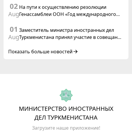
02
На пути к осуществлению резолюции
Aug
Генассамблеи ООН «Год международного
права, 2028», инициированной
01
Туркменистаном
Заместитель министра иностранных дел
Aug
Туркменистана принял участие в совещании
старших должностных лиц Форума
сотрудничества «Центральная Азия –
Показать больше новостей
Республика Корея»
МИНИСТЕРСТВО ИНОСТРАННЫХ
ДЕЛ ТУРКМЕНИСТАНА
Загрузите наше приложение!