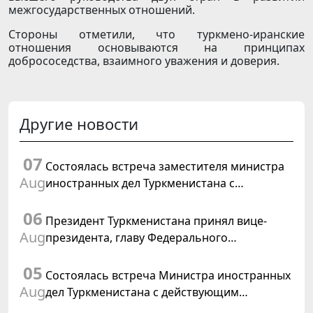
межгосударственных отношений.
Стороны отметили, что туркмено-иранские
отношения основываются на принципах
добрососедства, взаимного уважения и доверия.
Другие новости
07
Состоялась встреча заместителя министра
Aug
иностранных дел Туркменистана с
Временным поверенным в делах США в
06
Туркменистане
Президент Туркменистана принял вице-
Aug
президента, главу Федерального
департамента иностранных дел
05
Швейцарской Конфедерации
Состоялась встреча Министра иностранных
Aug
дел Туркменистана с действующим
председателем ОБСЕ