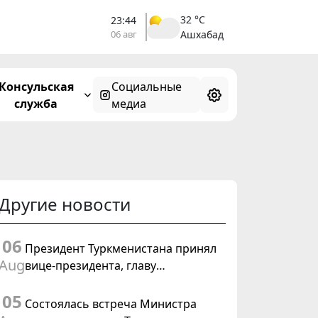
32 °C
23:44
06 авг
Ашхабад
Консульская
Социальные
служба
медиа
Другие новости
06
Президент Туркменистана принял
Aug
вице-президента, главу
Федерального департамента
05
иностранных дел Швейцарской
Состоялась встреча Министра
Конфедерации