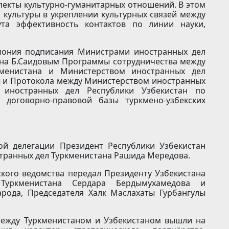
пекты культурно-гуманитарных отношений. В этом
 культуры в укреплении культурных связей между
ута эффективность контактов по линии науки,
емония подписания Министрами иностранных дел
ана Б.Саидовым Программы сотрудничества между
менистана и Министерством иностранных дел
ды и Протокола между Министерством иностранных
 иностранных дел Республики Узбекистан по
 договорно-правовой базы туркмено-узбекских
ой делегации Президент Республики Узбекистан
транных дел Туркменистана Рашида Мередова.
кого ведомства передал Президенту Узбекистана
Туркменистана Сердара Бердымухамедова и
рода, Председателя Халк Маслахаты Гурбангулы
между Туркменистаном и Узбекистаном вышли на