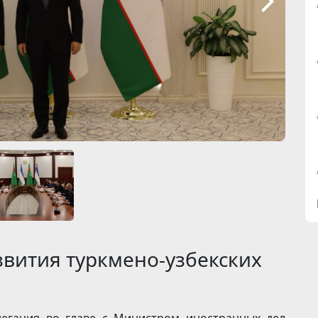
вития туркмено-узбекских
елегация во главе с Министром иностранных дел