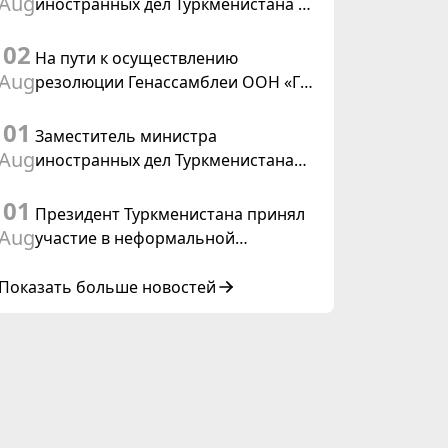
Aug
иностранных дел Туркменистана с
действующим председателем ОБСЕ
02
На пути к осуществлению
Aug
резолюции Генассамблеи ООН «Год
международного права, 2028»,
01
инициированной Туркменистаном
Заместитель министра
Aug
иностранных дел Туркменистана
принял участие в совещании
01
старших должностных лиц Форума
Президент Туркменистана принял
сотрудничества «Центральная
Aug
участие в неформальной
Азия – Республика Корея»
Консультативной встрече глав
государств Центральной Азии и
Показать больше новостей
Азербайджанской Республики