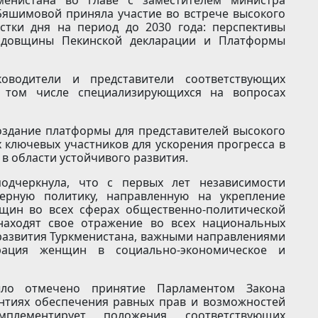
Бяшимовой приняла участие во встрече высокого
стки дня на период до 2030 года: перспективы
одовщины Пекинской декларации и Платформы
оводители и представители соответствующих
 том числе специализирующихся на вопросах
оздание платформы для представителей высокого
 ключевых участников для ускорения прогресса в
 в области устойчивого развития.
дчеркнула, что с первых лет независимости
дерную политику, направленную на укрепление
щин во всех сферах общественно-политической
находят свое отражение во всех национальных
развития Туркменистана, важными направлениями
рация женщин в социально-экономическое и
ыло отмечено принятие Парламентом Закона
антиях обеспечения равных прав и возможностей
лементирует положения соответствующих