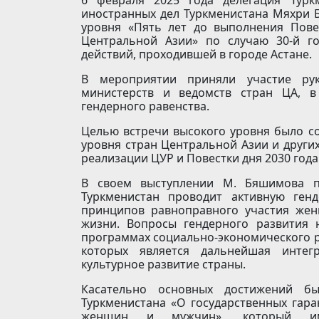
иностранных дел Туркменистана Мяхри 
уровня «Пять лет до выполнения Пове
Центральной Азии» по случаю 30-й г
действий, проходившей в городе Астане.
В мероприятии приняли участие рук
министерств и ведомств стран ЦА, в
гендерного равенства.
Целью встречи высокого уровня было с
уровня стран Центральной Азии и других
реализации ЦУР и Повестки дня 2030 года
В своем выступлении М. Бяшимова по
Туркменистан проводит активную ген
принципов равноправного участия жен
жизни. Вопросы гендерного развития 
программах социально-экономического 
которых является дальнейшая интег
культурное развитие страны.
Касательно основных достижений б
Туркменистана «О государственных гар
женщин и мужчин», который имп