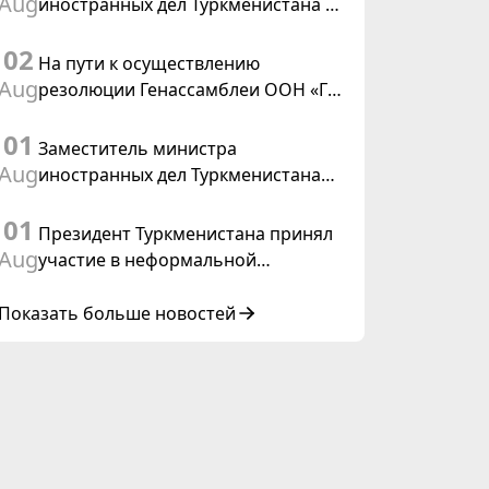
Aug
иностранных дел Туркменистана с
действующим председателем ОБСЕ
02
На пути к осуществлению
Aug
резолюции Генассамблеи ООН «Год
международного права, 2028»,
01
инициированной Туркменистаном
Заместитель министра
Aug
иностранных дел Туркменистана
принял участие в совещании
01
старших должностных лиц Форума
Президент Туркменистана принял
сотрудничества «Центральная
Aug
участие в неформальной
Азия – Республика Корея»
Консультативной встрече глав
государств Центральной Азии и
Показать больше новостей
Азербайджанской Республики