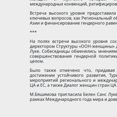
международных конвенций, ратифициров
Встреча высокого уровня предоставила
ключевых вопросов, как Региональный об
Азии и финансирование гендерного равен
***
На полях встречи высокого уровня со
директором Структуры «ООН-женщины» д
Луке. Собеседницы обменялись мнениями
совершенствования гендерной полити
целом.
Было также отмечено что, придава
достижении устойчивого развития, Ту
мероприятий регионального и междуна
ЦА и ЕС, а также Диалог женщин стран ЦА 
М.Бяшимова пригласила Белен Санс Луке
рамках Международного года мира и дов