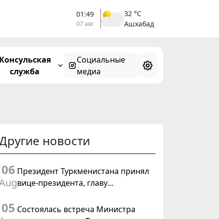
32 °C
01:49
07 авг
Ашхабад
Консульская
Социальные
служба
медиа
Другие новости
06
Президент Туркменистана принял
Aug
вице-президента, главу
Федерального департамента
05
иностранных дел Швейцарской
Состоялась встреча Министра
Конфедерации