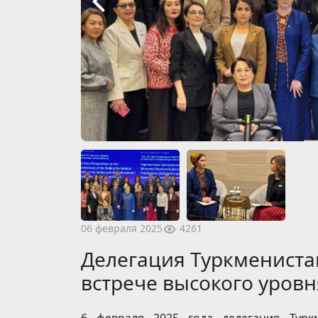
4261
06 февраля 2025
Делегация Туркмениста
встрече высокого уровн
6 февраля 2025 года делегация Турк