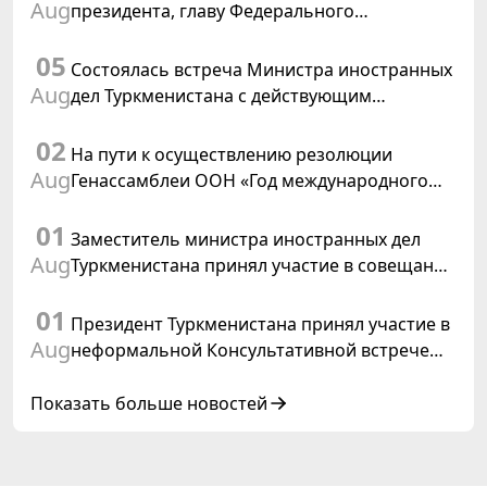
Aug
президента, главу Федерального
департамента иностранных дел
05
Швейцарской Конфедерации
Состоялась встреча Министра иностранных
Aug
дел Туркменистана с действующим
председателем ОБСЕ
02
На пути к осуществлению резолюции
Aug
Генассамблеи ООН «Год международного
права, 2028», инициированной
01
Туркменистаном
Заместитель министра иностранных дел
Aug
Туркменистана принял участие в совещании
старших должностных лиц Форума
01
сотрудничества «Центральная Азия –
Президент Туркменистана принял участие в
Республика Корея»
Aug
неформальной Консультативной встрече
глав государств Центральной Азии и
Азербайджанской Республики
Показать больше новостей