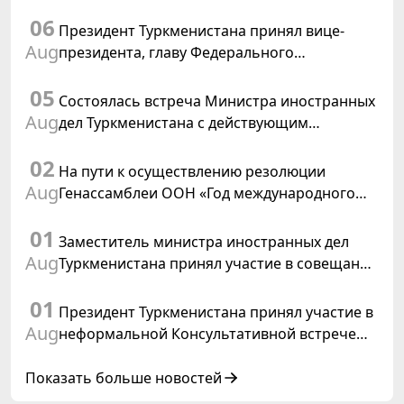
06
Президент Туркменистана принял вице-
Aug
президента, главу Федерального
департамента иностранных дел
05
Швейцарской Конфедерации
Состоялась встреча Министра иностранных
Aug
дел Туркменистана с действующим
председателем ОБСЕ
02
На пути к осуществлению резолюции
Aug
Генассамблеи ООН «Год международного
права, 2028», инициированной
01
Туркменистаном
Заместитель министра иностранных дел
Aug
Туркменистана принял участие в совещании
старших должностных лиц Форума
01
сотрудничества «Центральная Азия –
Президент Туркменистана принял участие в
Республика Корея»
Aug
неформальной Консультативной встрече
глав государств Центральной Азии и
Азербайджанской Республики
Показать больше новостей