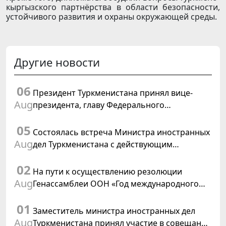
кыргызского партнёрства в области безопасности,
устойчивого развития и охраны окружающей среды.
Другие новости
06
Президент Туркменистана принял вице-
Aug
президента, главу Федерального
департамента иностранных дел
05
Швейцарской Конфедерации
Состоялась встреча Министра иностранных
Aug
дел Туркменистана с действующим
председателем ОБСЕ
02
На пути к осуществлению резолюции
Aug
Генассамблеи ООН «Год международного
права, 2028», инициированной
01
Туркменистаном
Заместитель министра иностранных дел
Aug
Туркменистана принял участие в совещании