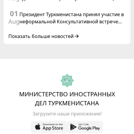
старших должностных лиц Форума
01
сотрудничества «Центральная Азия –
Президент Туркменистана принял участие в
Республика Корея»
Aug
неформальной Консультативной встрече
глав государств Центральной Азии и
Азербайджанской Республики
Показать больше новостей
МИНИСТЕРСТВО ИНОСТРАННЫХ
ДЕЛ ТУРКМЕНИСТАНА
Загрузите наше приложение!