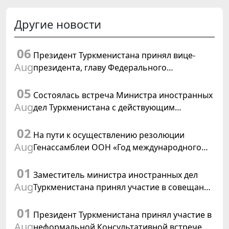
Другие новости
06
Президент Туркменистана принял вице-
Aug
президента, главу Федерального
департамента иностранных дел
05
Швейцарской Конфедерации
Состоялась встреча Министра иностранных
Aug
дел Туркменистана с действующим
председателем ОБСЕ
02
На пути к осуществлению резолюции
Aug
Генассамблеи ООН «Год международного
права, 2028», инициированной
01
Туркменистаном
Заместитель министра иностранных дел
Aug
Туркменистана принял участие в совещании
старших должностных лиц Форума
01
сотрудничества «Центральная Азия –
Президент Туркменистана принял участие в
Республика Корея»
Aug
неформальной Консультативной встрече