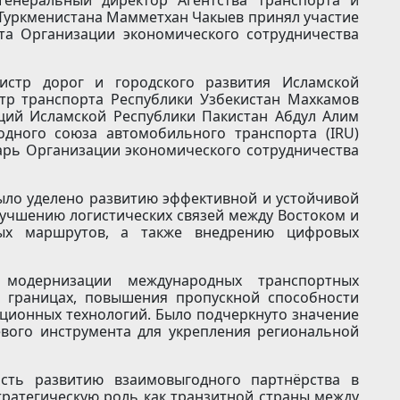
Туркменистана Мамметхан Чакыев принял участие
та Организации экономического сотрудничества
стр дорог и городского развития Исламской
тр транспорта Республики Узбекистан Махкамов
ций Исламской Республики Пакистан Абдул Алим
одного союза автомобильного транспорта (IRU)
арь Организации экономического сотрудничества
ыло уделено развитию эффективной и устойчивой
лучшению логистических связей между Востоком и
ых маршрутов, а также внедрению цифровых
 модернизации международных транспортных
а границах, повышения пропускной способности
ационных технологий. Было подчеркнуто значение
евого инструмента для укрепления региональной
ость развитию взаимовыгодного партнёрства в
тратегическую роль как транзитной страны между