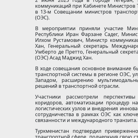
коммуникаций при Кабинете Министров 
в 13-м Совещании министров транспор
(ОЭС).
В мероприятии приняли участие Мини
Республики Иран Фарзане Садег, Минис
Илхом Рустамович, Министр коммуника
Хан, Генеральный секретарь Междунар
Умберто де Претто, Генеральный секрет
(ОЭС) Асад Маджид Хан.
В ходе совещания основное внимание б
транспортной системы в регионе ОЭС, у
Западом, расширению мультимодальн
решений в транспортной отрасли.
Участники рассмотрели перспективы
коридоров, автоматизации процедур н
логистических узлов и внедрения иннов
сотрудничества в рамках ОЭС как ключ
связанности и международного транзита.
Туркменистан подтвердил приверженн
транспортной сфере, подчеркнув свою с