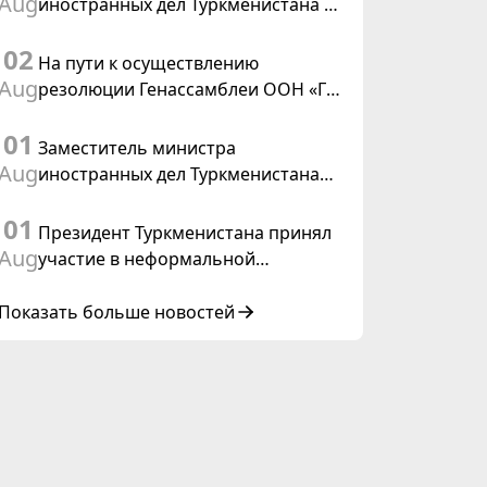
Aug
иностранных дел Туркменистана с
действующим председателем ОБСЕ
02
На пути к осуществлению
Aug
резолюции Генассамблеи ООН «Год
международного права, 2028»,
01
инициированной Туркменистаном
Заместитель министра
Aug
иностранных дел Туркменистана
принял участие в совещании
01
старших должностных лиц Форума
Президент Туркменистана принял
сотрудничества «Центральная
Aug
участие в неформальной
Азия – Республика Корея»
Консультативной встрече глав
государств Центральной Азии и
Показать больше новостей
Азербайджанской Республики