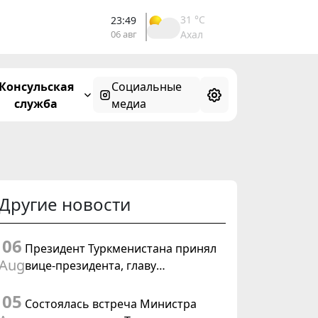
31 °C
23:49
06 авг
Ахал
Консульская
Социальные
служба
медиа
Другие новости
06
Президент Туркменистана принял
Aug
вице-президента, главу
Федерального департамента
05
иностранных дел Швейцарской
Состоялась встреча Министра
Конфедерации