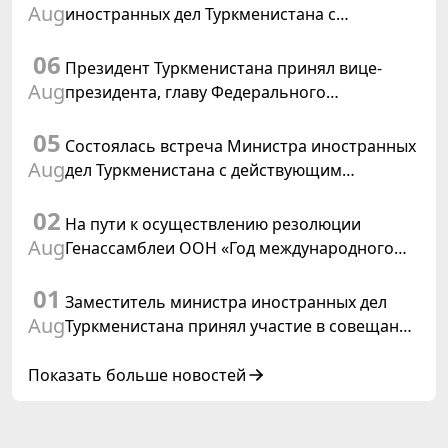
Aug
иностранных дел Туркменистана с
Временным поверенным в делах США в
06
Туркменистане
Президент Туркменистана принял вице-
Aug
президента, главу Федерального
департамента иностранных дел
05
Швейцарской Конфедерации
Состоялась встреча Министра иностранных
Aug
дел Туркменистана с действующим
председателем ОБСЕ
02
На пути к осуществлению резолюции
Aug
Генассамблеи ООН «Год международного
права, 2028», инициированной
01
Туркменистаном
Заместитель министра иностранных дел
Aug
Туркменистана принял участие в совещании
старших должностных лиц Форума
сотрудничества «Центральная Азия –
Показать больше новостей
Республика Корея»