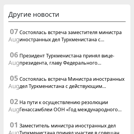
Другие новости
07
Состоялась встреча заместителя министра
Aug
иностранных дел Туркменистана с
Временным поверенным в делах США в
06
Туркменистане
Президент Туркменистана принял вице-
Aug
президента, главу Федерального
департамента иностранных дел
05
Швейцарской Конфедерации
Состоялась встреча Министра иностранных
Aug
дел Туркменистана с действующим
председателем ОБСЕ
02
На пути к осуществлению резолюции
Aug
Генассамблеи ООН «Год международного
права, 2028», инициированной
01
Туркменистаном
Заместитель министра иностранных дел
Aug
Туркменистана принял участие в совещании