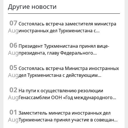
Другие новости
07
Состоялась встреча заместителя министра
Aug
иностранных дел Туркменистана с
Временным поверенным в делах США в
06
Туркменистане
Президент Туркменистана принял вице-
Aug
президента, главу Федерального
департамента иностранных дел
05
Швейцарской Конфедерации
Состоялась встреча Министра иностранных
Aug
дел Туркменистана с действующим
председателем ОБСЕ
02
На пути к осуществлению резолюции
Aug
Генассамблеи ООН «Год международного
права, 2028», инициированной
01
Туркменистаном
Заместитель министра иностранных дел
Aug
Туркменистана принял участие в совещании
старших должностных лиц Форума