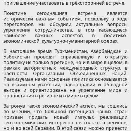
приглашение участвовать в трёхсторонней встрече.
Поистине сегодняшняя встреча является
исторически важным событием, поскольку в ходе
переговоров мы обсудили актуальные вопросы
укрепления сотрудничества, в том касающиеся
наиболее важных аспектов в политико-
экономической, культурно-гуманитарной сферах.
В настоящее время Туркменистан, Азербайджан и
Узбекистан проводят справедливую и открытую
политику не только в регионе, но и в мире в целом, в
рамках авторитетных международных структур, в
частности Организации Объединённых Наций.
Реализуемая нами основная политика основывается
на взаимном уважении, равноправии и обоюдной
выгоде и ориентирована на укрепление мира и
процветания в регионе и в мире в целом.
Затронув также экономический аспект, мы сошлись
во мнении, что большой потенциал наших стран
призван придать новый импульс реализации
геоэкономических интересов не только в регионе,
но и во всей Евразии. В этой связи можно привести