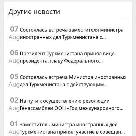
Другие новости
07
Состоялась встреча заместителя министра
Aug
иностранных дел Туркменистана с
Временным поверенным в делах США в
06
Туркменистане
Президент Туркменистана принял вице-
Aug
президента, главу Федерального
департамента иностранных дел
05
Швейцарской Конфедерации
Состоялась встреча Министра иностранных
Aug
дел Туркменистана с действующим
председателем ОБСЕ
02
На пути к осуществлению резолюции
Aug
Генассамблеи ООН «Год международного
права, 2028», инициированной
01
Туркменистаном
Заместитель министра иностранных дел
Aug
Туркменистана принял участие в совещании