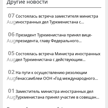
Другие новости
07
Состоялась встреча заместителя министра
Aug
иностранных дел Туркменистана с
Временным поверенным в делах США в
06
Туркменистане
Президент Туркменистана принял вице-
Aug
президента, главу Федерального
департамента иностранных дел
05
Швейцарской Конфедерации
Состоялась встреча Министра иностранных
Aug
дел Туркменистана с действующим
председателем ОБСЕ
02
На пути к осуществлению резолюции
Aug
Генассамблеи ООН «Год международного
права, 2028», инициированной
01
Туркменистаном
Заместитель министра иностранных дел
Aug
Туркменистана принял участие в совещании
старших должностных лиц Форума