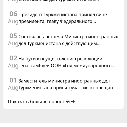
Временным поверенным в делах США в
06
Туркменистане
Президент Туркменистана принял вице-
Aug
президента, главу Федерального
департамента иностранных дел
05
Швейцарской Конфедерации
Состоялась встреча Министра иностранных
Aug
дел Туркменистана с действующим
председателем ОБСЕ
02
На пути к осуществлению резолюции
Aug
Генассамблеи ООН «Год международного
права, 2028», инициированной
01
Туркменистаном
Заместитель министра иностранных дел
Aug
Туркменистана принял участие в совещании
старших должностных лиц Форума
сотрудничества «Центральная Азия –
Показать больше новостей
Республика Корея»