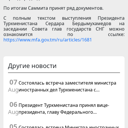
По итогам Саммита принят ряд документов.
С полным текстом выступления Президента
Туркменистана Сердара Бердымухамедов на
заседании Совета глав государств СНГ можно
ознакомится по ссылке:
https://www.mfa.gov.tm/ru/articles/1681
Другие новости
07
Состоялась встреча заместителя министра
Aug
иностранных дел Туркменистана с
Временным поверенным в делах США в
06
Туркменистане
Президент Туркменистана принял вице-
Aug
президента, главу Федерального
департамента иностранных дел
05
Швейцарской Конфедерации
Состоялась встреча Министра иностранных