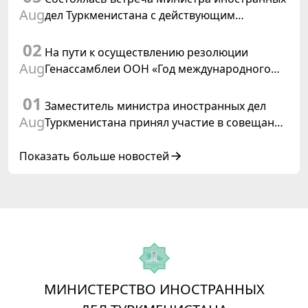
Aug
дел Туркменистана с действующим
председателем ОБСЕ
02
На пути к осуществлению резолюции
Aug
Генассамблеи ООН «Год международного
права, 2028», инициированной
01
Туркменистаном
Заместитель министра иностранных дел
Aug
Туркменистана принял участие в совещании
старших должностных лиц Форума
сотрудничества «Центральная Азия –
Показать больше новостей
Республика Корея»
МИНИСТЕРСТВО ИНОСТРАННЫХ