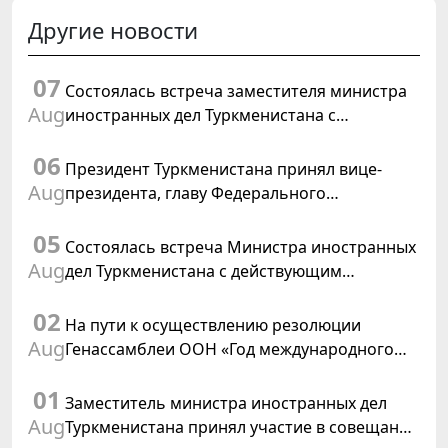
Другие новости
07
Состоялась встреча заместителя министра
Aug
иностранных дел Туркменистана с
Временным поверенным в делах США в
06
Туркменистане
Президент Туркменистана принял вице-
Aug
президента, главу Федерального
департамента иностранных дел
05
Швейцарской Конфедерации
Состоялась встреча Министра иностранных
Aug
дел Туркменистана с действующим
председателем ОБСЕ
02
На пути к осуществлению резолюции
Aug
Генассамблеи ООН «Год международного
права, 2028», инициированной
01
Туркменистаном
Заместитель министра иностранных дел
Aug
Туркменистана принял участие в совещании