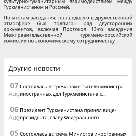
культурно-гуманитарным взаимодействием между
Туркменистаном и Россией.
По итогам заседания, прошедшего в дружественной
атмосфере был подписан ряд двусторонних
документов, включая Протокол 13-го заседания
Межправительственной туркмено-российской
комиссии по экономическому сотрудничеству.
Другие новости
07
Состоялась встреча заместителя министра
Aug
иностранных дел Туркменистана с
Временным поверенным в делах США в
06
Туркменистане
Президент Туркменистана принял вице-
Aug
президента, главу Федерального
департамента иностранных дел
05
Швейцарской Конфедерации
Состоялась встреча Министра иностранных