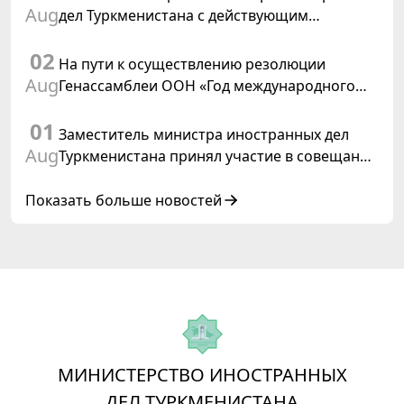
Aug
дел Туркменистана с действующим
председателем ОБСЕ
02
На пути к осуществлению резолюции
Aug
Генассамблеи ООН «Год международного
права, 2028», инициированной
01
Туркменистаном
Заместитель министра иностранных дел
Aug
Туркменистана принял участие в совещании
старших должностных лиц Форума
сотрудничества «Центральная Азия –
Показать больше новостей
Республика Корея»
МИНИСТЕРСТВО ИНОСТРАННЫХ
ДЕЛ ТУРКМЕНИСТАНА