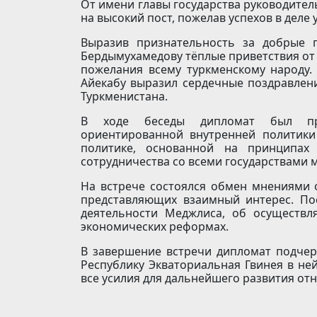
От имени главы государства руководите
на высокий пост, пожелав успехов в дел
Выразив признательность за добрые 
Бердымухамедову тёплые приветствия от
пожелания всему туркменскому народу. 
Айекабу выразил сердечные поздравлени
Туркменистана.
В ходе беседы дипломат был пр
ориентированной внутренней политик
политике, основанной на принципах 
сотрудничества со всеми государствами м
На встрече состоялся обмен мнениями о
представляющих взаимный интерес. По
деятельности Меджлиса, об осуществл
экономических реформах.
В завершение встречи дипломат подчер
Республику Экваториальная Гвинея в не
все усилия для дальнейшего развития от