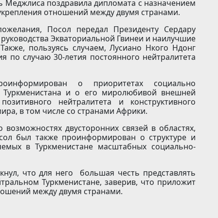
ль Меджлиса поздравила дипломата с назначением
е укрепления отношений между двумя странами.
пожелания, Посол передал Президенту Сердару
 руководства Экваториальной Гвинеи и наилучшие
Также, пользуясь случаем, Лусиано Нкого Ндонг
я по случаю 30-летия постоянного нейтралитета
оинформирован о приоритетах социально
и Туркменистана и о его миролюбивой внешней
позитивного нейтралитета и конструктивного
ира, в том числе со странами Африки.
 возможностях двусторонних связей в областях,
сол был также проинформирован о структуре и
яемых в Туркменистане масштабных социально-
кнул, что для него большая честь представлять
йтральном Туркменистане, заверив, что приложит
ношений между двумя странами.