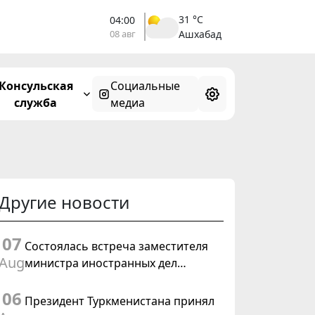
31 °C
04:00
08 авг
Ашхабад
Консульская
Социальные
служба
медиа
Другие новости
07
Состоялась встреча заместителя
Aug
министра иностранных дел
Туркменистана с Временным
06
поверенным в делах США в
Президент Туркменистана принял
Туркменистане