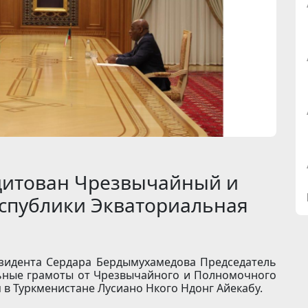
дитован Чрезвычайный и
спублики Экваториальная
езидента Сердара Бердымухамедова Председатель
ьные грамоты от Чрезвычайного и Полномочного
 в Туркменистане Лусиано Нкого Ндонг Айекабу.