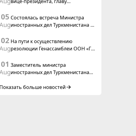
Aug
вице-президента, главу
Федерального департамента
05
иностранных дел Швейцарской
Состоялась встреча Министра
Конфедерации
Aug
иностранных дел Туркменистана с
действующим председателем ОБСЕ
02
На пути к осуществлению
Aug
резолюции Генассамблеи ООН «Год
международного права, 2028»,
01
инициированной Туркменистаном
Заместитель министра
Aug
иностранных дел Туркменистана
принял участие в совещании
старших должностных лиц Форума
Показать больше новостей
сотрудничества «Центральная
Азия – Республика Корея»