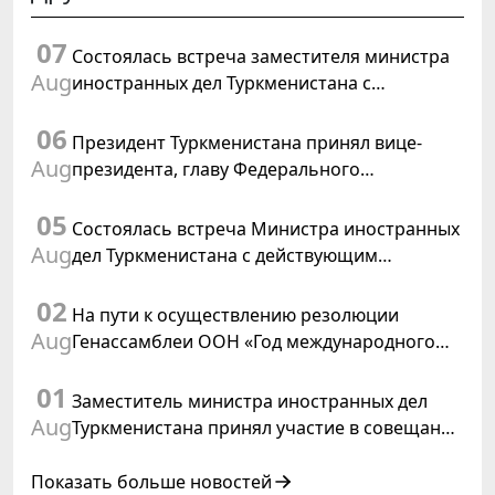
07
Состоялась встреча заместителя министра
Aug
иностранных дел Туркменистана с
Временным поверенным в делах США в
06
Туркменистане
Президент Туркменистана принял вице-
Aug
президента, главу Федерального
департамента иностранных дел
05
Швейцарской Конфедерации
Состоялась встреча Министра иностранных
Aug
дел Туркменистана с действующим
председателем ОБСЕ
02
На пути к осуществлению резолюции
Aug
Генассамблеи ООН «Год международного
права, 2028», инициированной
01
Туркменистаном
Заместитель министра иностранных дел
Aug
Туркменистана принял участие в совещании
старших должностных лиц Форума
сотрудничества «Центральная Азия –
Показать больше новостей