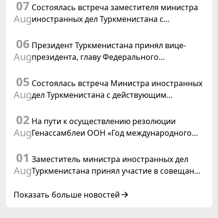
07
Состоялась встреча заместителя министра
Aug
иностранных дел Туркменистана с
Временным поверенным в делах США в
06
Туркменистане
Президент Туркменистана принял вице-
Aug
президента, главу Федерального
департамента иностранных дел
05
Швейцарской Конфедерации
Состоялась встреча Министра иностранных
Aug
дел Туркменистана с действующим
председателем ОБСЕ
02
На пути к осуществлению резолюции
Aug
Генассамблеи ООН «Год международного
права, 2028», инициированной
01
Туркменистаном
Заместитель министра иностранных дел
Aug
Туркменистана принял участие в совещании
старших должностных лиц Форума
сотрудничества «Центральная Азия –
Показать больше новостей
Республика Корея»