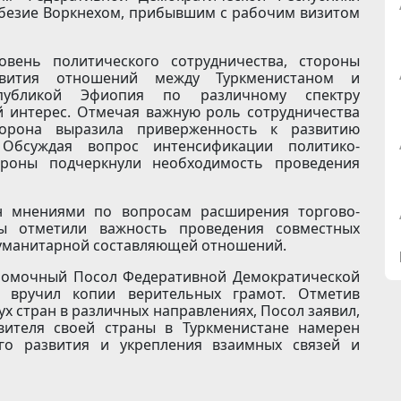
обезие Воркнехом, прибывшим с рабочим визитом
овень политического сотрудничества, стороны
звития отношений между Туркменистаном и
спубликой Эфиопия по различному спектру
 интерес. Отмечая важную роль сотрудничества
торона выразила приверженность к развитию
Обсуждая вопрос интенсификации политико-
тороны подчеркнули необходимость проведения
ен мнениями по вопросам расширения торгово-
оны отметили важность проведения совместных
гуманитарной составляющей отношений.
номочный Посол Федеративной Демократической
 вручил копии верительных грамот. Отметив
х стран в различных направлениях, Посол заявил,
вителя своей страны в Туркменистане намерен
го развития и укрепления взаимных связей и