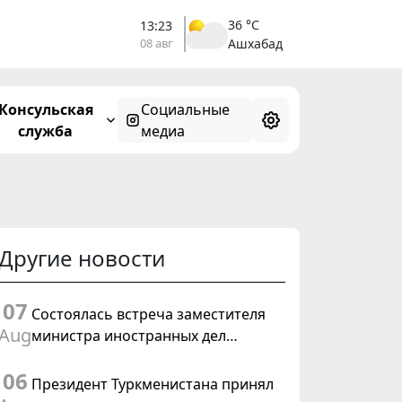
36 °C
13:23
08 авг
Ашхабад
Консульская
Социальные
служба
медиа
Другие новости
07
Состоялась встреча заместителя
Aug
министра иностранных дел
Туркменистана с Временным
06
поверенным в делах США в
Президент Туркменистана принял
Туркменистане