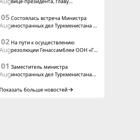
Aug
вице-президента, главу
Федерального департамента
05
иностранных дел Швейцарской
Состоялась встреча Министра
Конфедерации
Aug
иностранных дел Туркменистана с
действующим председателем ОБСЕ
02
На пути к осуществлению
Aug
резолюции Генассамблеи ООН «Год
международного права, 2028»,
01
инициированной Туркменистаном
Заместитель министра
Aug
иностранных дел Туркменистана
принял участие в совещании
старших должностных лиц Форума
Показать больше новостей
сотрудничества «Центральная
Азия – Республика Корея»