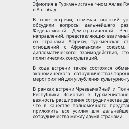
Эфиопия в Туркменистане г-ном Аялев Г
в Ашгабад.
В ходе встречи, отмечая высокий ур
обсудили вопросы дальнейшего ра
Федеративной Демократической Ре
направлений, представляющих взаимный
со странами Африки, туркменская с
отношений с Африканским союзом. 
дипломатического взаимодействия, с
политических консультаций.
В ходе встречи также состоялся обм
экономического сотрудничества.Стор
мероприятий для углубления культурно-
В рамках встречи Чрезвычайный и Пол
Республики Эфиопия в Туркменистане
важность расширения сотрудничества дву
что в качестве полномочного предста
приложить все усилия для дальнейше
сотрудничества между двумя странами.