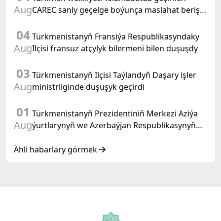
Aug
CAREC sanly geçelge boýunça maslahat beriş
duşuşygyna gatnaşdy
04
Türkmenistanyň Fransiýa Respublikasyndaky
Aug
Ilçisi fransuz atçylyk bilermeni bilen duşuşdy
03
Türkmenistanyň Ilçisi Taýlandyň Daşary işler
Aug
ministrliginde duşuşyk geçirdi
01
Türkmenistanyň Prezidentiniň Merkezi Aziýa
Aug
ýurtlarynyň we Azerbaýjan Respublikasynyň
döwlet Baştutanlarynyň resmi däl konsultatiw
duşuşygyndaky ÇYKYŞY
Ähli habarlary görmek