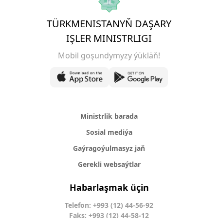
TÜRKMENISTANYŇ DAŞARY
IŞLER MINISTRLIGI
Mobil goşundymyzy ýükläň!
Ministrlik barada
Sosial mediýa
Gaýragoýulmasyz jaň
Gerekli websaýtlar
Habarlaşmak üçin
Telefon: +993 (12) 44-56-92
Faks: +993 (12) 44-58-12