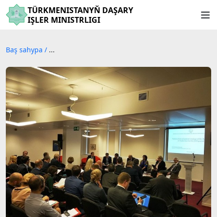
TÜRKMENISTANYŇ DAŞARY
IŞLER MINISTRLIGI
Baş sahypa
/
...