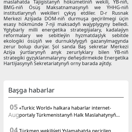
maslahatda Täjigistanyň hökümetiniň wekili, ÝB-niň,
BMG-niň Ösüş Maksatnamasynyň we ÝHHG-niň
institutlarynyň wekilleri çykyş etdiler. D-r Rusnak
Merkezi Aziýada DÖM-niň durmuşa geçirilmegi üçin
esasy hökmünde 7-nji maksadyň wajyplygyny belledi.
Ygtybarly milli energetika strategiýalary, kadalaýyn
reformalary we sebitleýin hyzmatdaşlyk sebitde
ekologiki ösüşiň we durnuklylygyň gazanylmagynda
zerur bolup durýar. Şol sanda Baş sekretar Merkezi
Aziýa ýurtlarynyň anyk zerurlyklary bilen ÝB-niň
strategiki gyzyklanmalaryny deňeşdirmekde Energetika
Hartiýasynyň Sekretariatynyň orny barada aýtdy.
Başga habarlar
05
«Turkic World» halkara habarlar internet-
Aug
portaly Türkmenistanyň Halk Maslahatynyň
mejlisine taýýarlygy we onuň geçirilşini giňden
04
beýan eder
Türkmen wekiliýeti Yslamabatda geçirilen