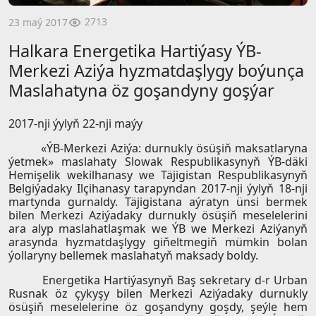
2713
23 maý 2017
Halkara Energetika Hartiýasy ÝB-
Merkezi Aziýa hyzmatdaşlygy boýunça
Maslahatyna öz goşandyny goşýar
2017-nji ýylyň 22-nji maýy
«ÝB-Merkezi Aziýa: durnukly ösüşiň maksatlaryna
ýetmek» maslahaty Slowak Respublikasynyň ÝB-däki
Hemişelik wekilhanasy we Täjigistan Respublikasynyň
Belgiýadaky Ilçihanasy tarapyndan 2017-nji ýylyň 18-nji
martynda gurnaldy. Täjigistana aýratyn ünsi bermek
bilen Merkezi Aziýadaky durnukly ösüşiň meselelerini
ara alyp maslahatlaşmak we ÝB we Merkezi Aziýanyň
arasynda hyzmatdaşlygy giňeltmegiň mümkin bolan
ýollaryny bellemek maslahatyň maksady boldy.
Energetika Hartiýasynyň Baş sekretary d-r Urban
Rusnak öz çykyşy bilen Merkezi Aziýadaky durnukly
ösüşiň meselelerine öz goşandyny goşdy, şeýle hem