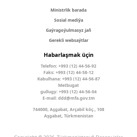
Ministrlik barada
Sosial mediýa
Gaýragoýulmasyz jaň
Gerekli websaýtlar
Habarlaşmak üçin
Telefon: +993 (12) 44-56-92
Faks: +993 (12) 44-58-12
Kabulhana: +993 (12) 44-56-87
Metbugat
gullugy: +993 (12) 44-56-04
E-mail:
ddd@mfa.gov.tm
744000, Aşgabat, Arçabil köç., 108
Aşgabat, Türkmenistan