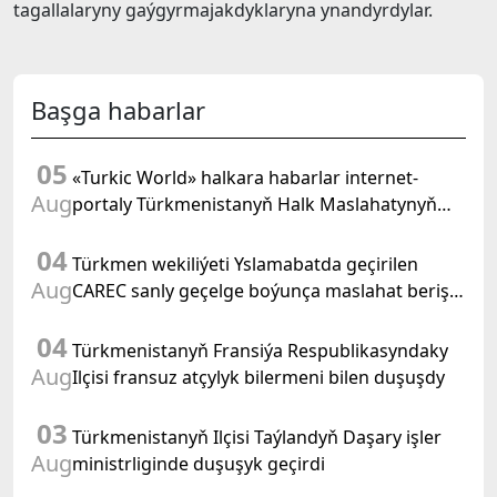
tagallalaryny gaýgyrmajakdyklaryna ynandyrdylar.
Başga habarlar
05
«Turkic World» halkara habarlar internet-
Aug
portaly Türkmenistanyň Halk Maslahatynyň
mejlisine taýýarlygy we onuň geçirilşini giňden
04
beýan eder
Türkmen wekiliýeti Yslamabatda geçirilen
Aug
CAREC sanly geçelge boýunça maslahat beriş
duşuşygyna gatnaşdy
04
Türkmenistanyň Fransiýa Respublikasyndaky
Aug
Ilçisi fransuz atçylyk bilermeni bilen duşuşdy
03
Türkmenistanyň Ilçisi Taýlandyň Daşary işler
Aug
ministrliginde duşuşyk geçirdi