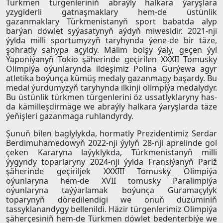
Türkmen türgenleriniň abraýly halkara ýaryşlara
yzygiderli gatnaşmaklary hem-de üstünlik
gazanmaklary Türkmenistanyň sport babatda alyp
barýan döwlet syýasatynyň aýdyň miwesidir. 2021-nji
ýylda milli sportumyzyň taryhynda ýene-de bir täze,
şöhratly sahypa açyldy. Mälim bolşy ýaly, geçen ýyl
Ýaponiýanyň Tokio şäherinde geçirilen XXXII Tomusky
Olimpiýa oýunlarynda ildeşimiz Polina Gurýewa agyr
atletika boýunça kümüş medaly gazanmagy başardy. Bu
medal ýurdumyzyň taryhynda ilkinji olimpiýa medalydyr.
Bu üstünlik türkmen türgenlerini öz ussatlyklaryny has-
da kämilleşdirmäge we abraýly halkara ýaryşlarda täze
ýeňişleri gazanmaga ruhlandyrdy.
Şunuň bilen baglylykda, hormatly Prezidentimiz Serdar
Berdimuhamedowyň 2022-nji ýylyň 28-nji aprelinde gol
çeken Kararyna laýyklykda, Türkmenistanyň milli
ýygyndy toparlaryny 2024-nji ýylda Fransiýanyň Pariž
şäherinde geçiriljek XXXIII Tomusky Olimpiýa
oýunlaryna hem-de XVII tomusky Paralimpiýa
oýunlaryna taýýarlamak boýunça Guramaçylyk
toparynyň döredilendigi we onuň düzüminiň
tassyklanandygy bellenildi. Häzir türgenlerimiz Olimpiýa
şäherçesiniň hem-de Türkmen döwlet bedenterbiýe we