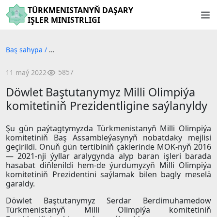
TÜRKMENISTANYŇ DAŞARY
IŞLER MINISTRLIGI
Baş sahypa
/
...
5857
11 maý 2022
Döwlet Baştutanymyz Milli Olimpiýa
komitetiniň Prezidentligine saýlanyldy
Şu gün paýtagtymyzda Türkmenistanyň Milli Olimpiýa
komitetiniň Baş Assambleýasynyň nobatdaky mejlisi
geçirildi. Onuň gün tertibiniň çäklerinde MOK-nyň 2016
— 2021-nji ýyllar aralygynda alyp baran işleri barada
hasabat diňlenildi hem-de ýurdumyzyň Milli Olimpiýa
komitetiniň Prezidentini saýlamak bilen bagly meselä
garaldy.
Döwlet Baştutanymyz Serdar Berdimuhamedow
Türkmenistanyň Milli Olimpiýa komitetiniň