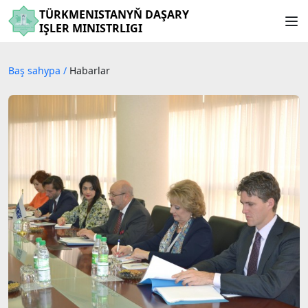
TÜRKMENISTANYŇ DAŞARY
IŞLER MINISTRLIGI
Baş sahypa
/
Habarlar