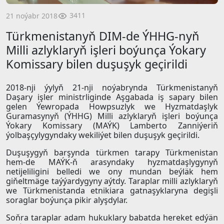
3411
21 noýabr 2018
Türkmenistanyň DIM-de ÝHHG-nyň
Milli azlyklaryň işleri boýunça Ýokary
Komissary bilen duşuşyk geçirildi
2018-nji ýylyň 21-nji noýabrynda Türkmenistanyň
Daşary işler ministrliginde Aşgabada iş sapary bilen
gelen Ýewropada Howpsuzlyk we Hyzmatdaşlyk
Guramasynyň (ÝHHG) Milli azlyklaryň işleri boýunça
Ýokary Komissary (MAÝK) Lamberto Zanniýeriň
ýolbaşçylygyndaky wekiliýet bilen duşuşyk geçirildi.
Duşuşygyň barşynda türkmen tarapy Türkmenistan
hem-de MAÝK-ň arasyndaky hyzmatdaşlygynyň
netijeliligini belledi we ony mundan beýläk hem
giňeltmäge taýýardygyny aýtdy. Taraplar milli azlyklaryň
we Türkmenistanda etnikiara gatnaşyklaryna degişli
soraglar boýunça pikir alyşdylar.
Soňra taraplar adam hukuklary babatda hereket edýän