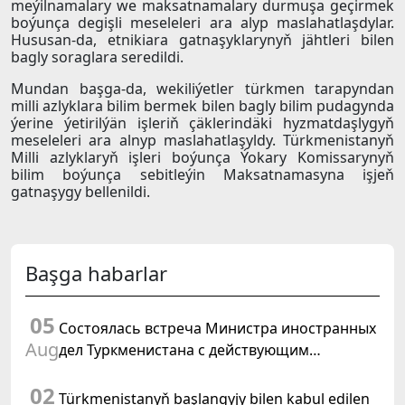
meýilnamalary we maksatnamalary durmuşa geçirmek
boýunça degişli meseleleri ara alyp maslahatlaşdylar.
Hususan-da, etnikiara gatnaşyklarynyň jähtleri bilen
bagly soraglara seredildi.
Mundan başga-da, wekiliýetler türkmen tarapyndan
milli azlyklara bilim bermek bilen bagly bilim pudagynda
ýerine ýetirilýän işleriň çäklerindäki hyzmatdaşlygyň
meseleleri ara alnyp maslahatlaşyldy. Türkmenistanyň
Milli azlyklaryň işleri boýunça Ýokary Komissarynyň
bilim boýunça sebitleýin Maksatnamasyna işjeň
gatnaşygy bellenildi.
Başga habarlar
05
Состоялась встреча Министра иностранных
Aug
дел Туркменистана с действующим
председателем ОБСЕ
02
Türkmenistanyň başlangyjy bilen kabul edilen