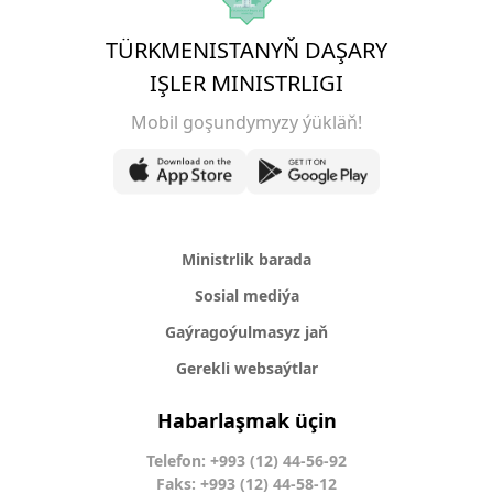
TÜRKMENISTANYŇ DAŞARY
IŞLER MINISTRLIGI
Mobil goşundymyzy ýükläň!
Ministrlik barada
Sosial mediýa
Gaýragoýulmasyz jaň
Gerekli websaýtlar
Habarlaşmak üçin
Telefon: +993 (12) 44-56-92
Faks: +993 (12) 44-58-12