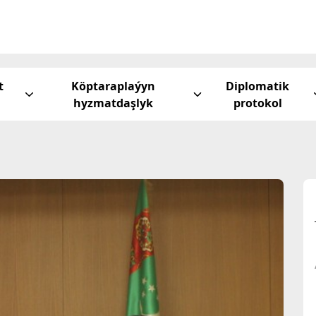
t
Köptaraplaýyn
Diplomatik
hyzmatdaşlyk
protokol