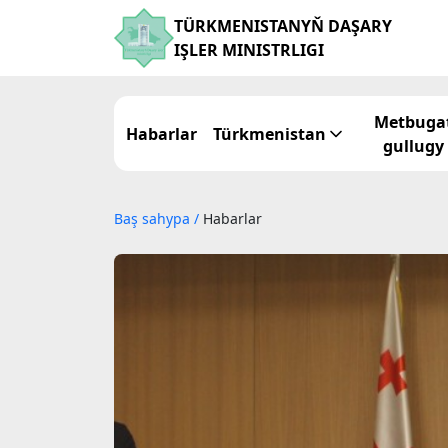
TÜRKMENISTANYŇ DAŞARY
IŞLER MINISTRLIGI
Metbuga
Habarlar
Türkmenistan
gullugy
Baş sahypa
/
Habarlar