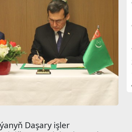
ýanyň Daşary işler