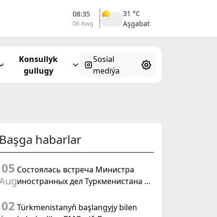
31 °C
08:35
06 Awg
Aşgabat
Konsullyk
Sosial
gullugy
mediýa
Başga habarlar
05
Состоялась встреча Министра
Aug
иностранных дел Туркменистана с
действующим председателем ОБСЕ
02
Türkmenistanyň başlangyjy bilen