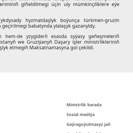
riminiň giňeldilmegi üçin uly mümkinçiliklere eýe
ykdysady hyzmatdaşlyk boýunça türkmen-gruzin
geçirilmegi babatynda ylalaşyk gazanyldy.
yn hem-de yzygiderli esasda syýasy geňeşmeleriň
tanyň we Gruziýanyň Daşary işler ministrlikleriniň
aşlyk etmegiň Maksatnamasyna gol çekildi.
Ministrlik barada
Sosial mediýa
Gaýragoýulmasyz jaň