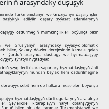
tleriniň arasyndaky duşuşyk
äherinde Türkmenistanyň we Gruziýanyň daşary işler
an başlyklyk edilýän daşary syýasat edaralarynyň
daşlygy ösdürmegiň mümkinçilikleri boýunça pikir
yň we Gruziýanyň arasyndaky syýasy-diplomatik
emek bilen, ýokary döwlet derejesinde kemala gelen
iň iki ýurduň arasynda dostlugy we hyzmatdaşygy
dygyny aýratyn nygtadylar.
iniň yzygiderli özara saparlary hyzmatdaşlygyň ähli
gatnaşyklarynyň mundan beýläk hem ösdürilmegine
 derwaýys sebit hem-de halkara meseleleri boýunça
aplaýyn hyzmatdaşlygyň dürli ugurlarynyň ara alnyp
er. Şeýlelikde ikitaraplaýyn haryt dolanşygynyň
i. Şunuň bilen birlikde, taraplar Türkmenistanyň we