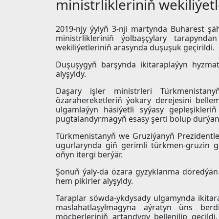
ministrlikleriniň wekiliýe
2019-njy ýylyň 3-nji martynda Buharest ş
ministrlikleriniň ýolbaşçylary tarapynd
wekiliýetleriniň arasynda duşuşuk geçirildi.
Duşuşygyň barşynda ikitaraplaýyn hyzmat
alyşyldy.
Daşary işler ministrleri Türkmenistan
özarahereketleriň ýokary derejesini bell
ulgamlaýyn häsiýetli syýasy gepleşikler
pugtalandyrmagyň esasy şerti bolup durýan
Türkmenistanyň we Gruziýanyň Prezidentler
ugurlarynda giň gerimli türkmen-gruzin 
oňyn itergi berýär.
Şonuň ýaly-da özara gyzyklanma döredýän
hem pikirler alyşyldy.
Taraplar söwda-ykdysady ulgamynda ikitar
maslahatlaşylmagyna aýratyn üns berdil
möçberleriniň artandygy bellenilip geçild