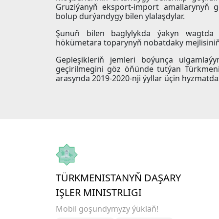
Gruziýanyň eksport-import amallarynyň ge
bolup durýandygy bilen ylalaşdylar.
Şunuň bilen baglylykda ýakyn wagtda 
hökümetara toparynyň nobatdaky mejlisiniň 
Gepleşikleriň jemleri boýunça ulgamlaý
geçirilmegini göz öňünde tutýan Türkmenis
arasynda 2019-2020-nji ýyllar üçin hyzmatd
TÜRKMENISTANYŇ DAŞARY
IŞLER MINISTRLIGI
Mobil goşundymyzy ýükläň!