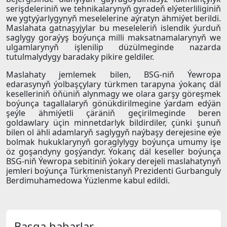
serişdeleriniň we tehnikalarynyň gyradeň elýeterliliginiň
we ygtyýarlygynyň meselelerine aýratyn ähmiýet berildi.
Maslahata gatnaşyjylar bu meseleleriň islendik ýurduň
saglygy goraýyş boýunça milli maksatnamalarynyň we
ulgamlarynyň işlenilip düzülmeginde nazarda
tutulmalydygy baradaky pikire geldiler.
Maslahaty jemlemek bilen, BSG-niň Ýewropa
edarasynyň ýolbaşçylary türkmen tarapyna ýokanç däl
keselleriniň öňüniň alynmagy we olara garşy göreşmek
boýunça tagallalaryň gönükdirilmegine ýardam edýän
şeýle ähmiýetli çäräniň geçirilmeginde beren
goldawlary üçin minnetdarlyk bildirdiler, çünki şunuň
bilen ol ähli adamlaryň saglygyň naýbaşy derejesine eýe
bolmak hukuklarynyň goraglylygy boýunça umumy işe
öz goşandyny goşýandyr. Ýokanç däl keseller boýunça
BSG-niň Ýewropa sebitiniň ýokary derejeli maslahatynyň
jemleri boýunça Türkmenistanyň Prezidenti Gurbanguly
Berdimuhamedowa Ýüzlenme kabul edildi.
Başga habarlar