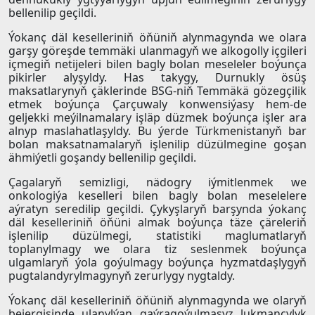
bellenilip geçildi.
Ýokanç däl keselleriniň öňüniň alynmagynda we olara
garşy göreşde temmäki ulanmagyň we alkogolly içgileri
içmegiň netijeleri bilen bagly bolan meseleler boýunça
pikirler alyşyldy. Has takygy, Durnukly ösüş
maksatlarynyň çäklerinde BSG-niň Temmäkä gözegçilik
etmek boýunça Çarçuwaly konwensiýasy hem-de
geljekki meýilnamalary işläp düzmek boýunça işler ara
alnyp maslahatlaşyldy. Bu ýerde Türkmenistanyň bar
bolan maksatnamalaryň işlenilip düzülmegine goşan
ähmiýetli goşandy bellenilip geçildi.
Çagalaryň semizligi, nädogry iýmitlenmek we
onkologiýa keselleri bilen bagly bolan meselelere
aýratyn seredilip geçildi. Çykyşlaryň barşynda ýokanç
däl keselleriniň öňüni almak boýunça täze çäreleriň
işlenilip düzülmegi, statistiki maglumatlaryň
toplanylmagy we olara tiz seslenmek boýunça
ulgamlaryň ýola goýulmagy boýunça hyzmatdaşlygyň
pugtalandyrylmagynyň zerurlygy nygtaldy.
Ýokanç däl keselleriniň öňüniň alynmagynda we olaryň
bejergisinde ulanylýan gaýragoýulmasyz lukmançylyk