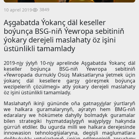
3849
10 aprel 2019
Aşgabatda Ýokanç däl keseller
boýunça BSG-niň Ýewropa sebitiniň
ýokary derejeli maslahaty öz işini
üstünlikli tamamlady
2019-njy ýylyň 10-njy aprelinde Aşgabatda Ýokanç däl
keseller boýunça BSG-niň Ýewropa sebitiniň
«Ýewropada durnukly Ösüş Maksatlaryna ýetmek üçin
ýokanç däl kesellere garşy göreşmek boýunça
wezipeleriň çözülmegi» atly ýokary derejeli maslahaty
öz işini üstünlikli tamamlady.
Maslahatyň ikinji gününde oňa gatnaşyjylar ýurtlaryň
we halkara guramalarynyň, aýratyn hem BMG-niň
edaralary we hökümete dahylly bolmadyk guramalar
bilen strategiki hyzmatdaşlygyň wajyplygy hakynda
gürrüň etdiler. Bu ugurda milli we halkara derejesinde
innowasion tehnologiýalaryna, degişli maglumatlara
deňhukukly ygtyýarlygyň üpjün edilmeginiň zerurlygy