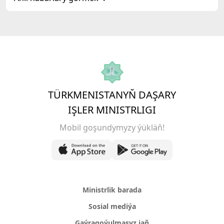
TÜRKMENISTANYŇ DAŞARY
IŞLER MINISTRLIGI
Mobil goşundymyzy ýükläň!
Ministrlik barada
Sosial mediýa
Gaýragoýulmasyz jaň