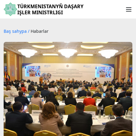
TÜRKMENISTANYŇ DAŞARY
IŞLER MINISTRLIGI
Baş sahypa
/
Habarlar