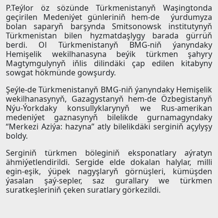
P.Teýlor öz sözünde Türkmenistanyň Waşingtonda
geçirilen Medeniýet günleriniň hem-de ýurdumyza
bolan saparyň barşynda Smitsonowsk institutynyň
Türkmenistan bilen hyzmatdaşlygy barada gürrüň
berdi. Ol Türkmenistanyň BMG-niň ýanyndaky
Hemişelik wekilhanasyna beýik türkmen şahyry
Magtymgulynyň iňlis dilindäki çap edilen kitabyny
sowgat hökmünde gowşurdy.
Şeýle-de Türkmenistanyň BMG-niň ýanyndaky Hemişelik
wekilhanasynyň, Gazagystanyň hem-de Özbegistanyň
Nýu-Ýorkdaky konsullyklarynyň we Rus-amerikan
medeniýet gaznasynyň bilelikde gurnamagyndaky
“Merkezi Aziýa: hazyna” atly bilelikdäki serginiň açylyşy
boldy.
Serginiň türkmen böleginiň eksponatlary aýratyn
ähmiýetlendirildi. Sergide elde dokalan halylar, milli
egin-eşik, ýüpek nagyşlaryň görnüşleri, kümüşden
ýasalan şaý-sepler, saz gurallary we türkmen
suratkeşleriniň çeken suratlary görkezildi.