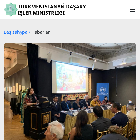
TÜRKMENISTANYŇ DAŞARY
IŞLER MINISTRLIGI
Baş sahypa
/
Habarlar