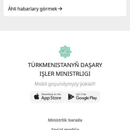
dialogy geçirildi
Ähli habarlary görmek
TÜRKMENISTANYŇ DAŞARY
IŞLER MINISTRLIGI
Mobil goşundymyzy ýükläň!
Ministrlik barada
Sosial mediýa