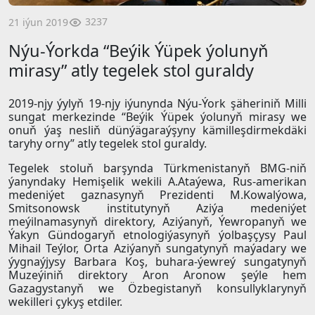
3237
21 iýun 2019
Nýu-Ýorkda “Beýik Ýüpek ýolunyň
mirasy” atly tegelek stol guraldy
2019-njy ýylyň 19-njy iýunynda Nýu-Ýork şäheriniň Milli
sungat merkezinde “Beýik Ýüpek ýolunyň mirasy we
onuň ýaş nesliň dünýägaraýşyny kämilleşdirmekdäki
taryhy orny” atly tegelek stol guraldy.
Tegelek stoluň barşynda Türkmenistanyň BMG-niň
ýanyndaky Hemişelik wekili A.Ataýewa, Rus-amerikan
medeniýet gaznasynyň Prezidenti M.Kowalýowa,
Smitsonowsk institutynyň Aziýa medeniýet
meýilnamasynyň direktory, Aziýanyň, Ýewropanyň we
Ýakyn Gündogaryň etnologiýasynyň ýolbaşçysy Paul
Mihail Teýlor, Orta Aziýanyň sungatynyň maýadary we
ýygnaýjysy Barbara Koş, buhara-ýewreý sungatynyň
Muzeýiniň direktory Aron Aronow şeýle hem
Gazagystanyň we Özbegistanyň konsullyklarynyň
wekilleri çykyş etdiler.