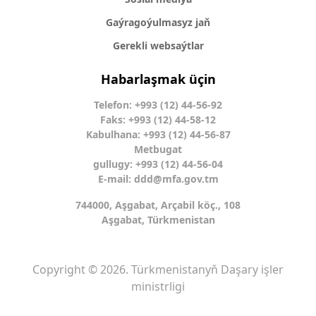
Gaýragoýulmasyz jaň
Gerekli websaýtlar
Habarlaşmak üçin
Telefon: +993 (12) 44-56-92
Faks: +993 (12) 44-58-12
Kabulhana: +993 (12) 44-56-87
Metbugat
gullugy: +993 (12) 44-56-04
E-mail:
ddd@mfa.gov.tm
744000, Aşgabat, Arçabil köç., 108
Aşgabat, Türkmenistan
Copyright © 2026. Türkmenistanyň Daşary işler
ministrligi