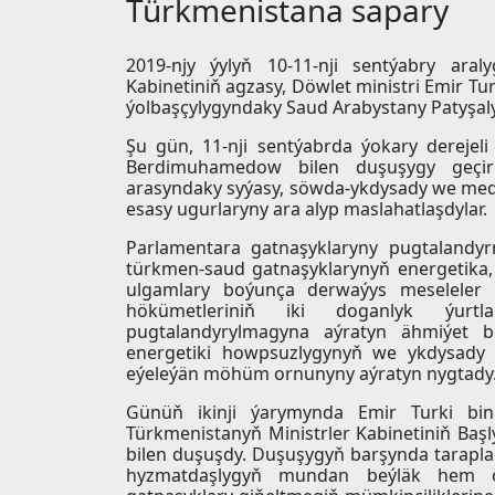
Türkmenistana sapary
2019-njy ýylyň 10-11-nji sentýabry aral
Kabinetiniň agzasy, Döwlet ministri Emir T
ýolbaşçylygyndaky Saud Arabystany Patyşaly
Şu gün, 11-nji sentýabrda ýokary dereje
Berdimuhamedow bilen duşuşygy geçiril
arasyndaky syýasy, söwda-ykdysady we me
esasy ugurlaryny ara alyp maslahatlaşdylar.
Parlamentara gatnaşyklaryny pugtalandyrm
türkmen-saud gatnaşyklarynyň energetika,
ulgamlary boýunça derwaýys meseleler h
hökümetleriniň iki doganlyk ýurtla
pugtalandyrylmagyna aýratyn ähmiýet ber
energetiki howpsuzlygynyň we ykdysady 
eýeleýän möhüm ornunyny aýratyn nygtady
Günüň ikinji ýarymynda Emir Turki b
Türkmenistanyň Ministrler Kabinetiniň Baş
bilen duşuşdy. Duşuşygyň barşynda tarapla
hyzmatdaşlygyň mundan beýläk hem ösd