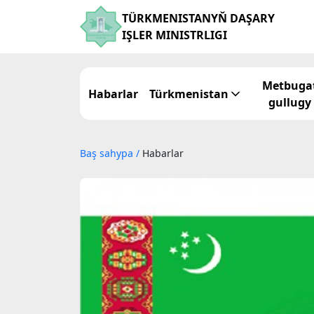
TÜRKMENISTANYŇ DAŞARY
IŞLER MINISTRLIGI
Metbuga
Habarlar
Türkmenistan
gullugy
Baş sahypa
/
Habarlar