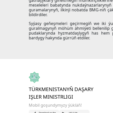
gatnaşyklary giňeltmegiň mümkinçiliklerine
meseleleri babatynda nukdaýnazarlarynyň 
guramalarynyň, ilkinji nobatda BMG-niň ç
bildirdiler.
Syýasy geňeşmeleri geçirmegiň we iki ýur
guralmagynyň möhüm ähmiýeti bellenilip g
pudaklarynda hyzmatdaşlygyň has hem pu
bardygy hakynda gürrüň etdiler.
TÜRKMENISTANYŇ DAŞARY
IŞLER MINISTRLIGI
Mobil goşundymyzy ýükläň!