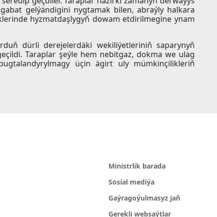
 seredip geçdiler. Taraplar häzirki zamanyň derwaýys
gabat gelýändigini nygtamak bilen, abraýly halkara
äklerinde hyzmatdaşlygyň dowam etdirilmegine ynam
duň dürli derejelerdäki wekiliýetleriniň saparynyň
eçildi. Taraplar şeýle hem nebitgaz, dokma we ulag
gtalandyrylmagy üçin ägirt uly mümkinçilikleriň
Ministrlik barada
Sosial mediýa
Gaýragoýulmasyz jaň
Gerekli websaýtlar