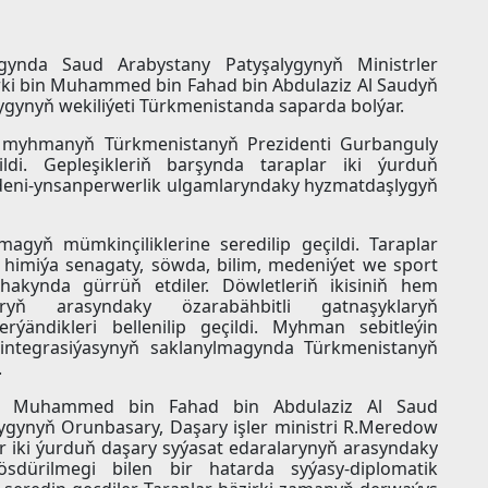
ygynda Saud Arabystany Patyşalygynyň Ministrler
urki bin Muhammed bin Fahad bin Abdulaziz Al Saudyň
gynyň wekiliýeti Türkmenistanda saparda bolýar.
li myhmanyň Türkmenistanyň Prezidenti Gurbanguly
di. Gepleşikleriň barşynda taraplar iki ýurduň
deni-ynsanperwerlik ulgamlaryndaky hyzmatdaşlygyň
agyň mümkinçiliklerine seredilip geçildi. Taraplar
 himiýa senagaty, söwda, bilim, medeniýet we sport
akynda gürrüň etdiler. Döwletleriň ikisiniň hem
ryň arasyndaky özarabähbitli gatnaşyklaryň
ýändikleri bellenilip geçildi. Myhman sebitleýin
integrasiýasynyň saklanylmagynda Türkmenistanyň
.
in Muhammed bin Fahad bin Abdulaziz Al Saud
lygynyň Orunbasary, Daşary işler ministri R.Meredow
r iki ýurduň daşary syýasat edaralarynyň arasyndaky
ürilmegi bilen bir hatarda syýasy-diplomatik