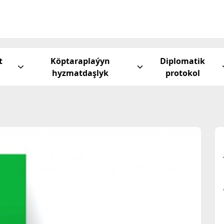
t
Köptaraplaýyn
Diplomatik
hyzmatdaşlyk
protokol