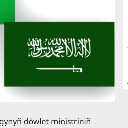
gynyň döwlet ministriniň