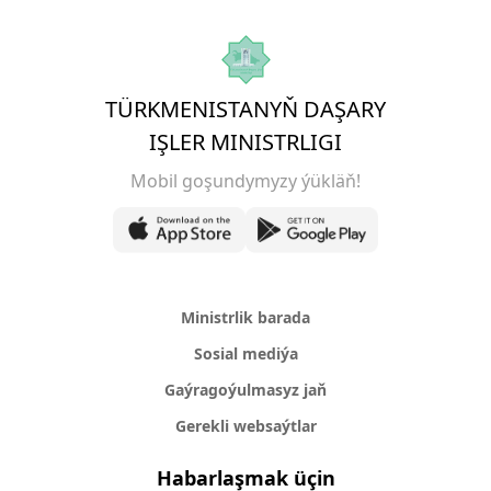
TÜRKMENISTANYŇ DAŞARY
IŞLER MINISTRLIGI
Mobil goşundymyzy ýükläň!
Ministrlik barada
Sosial mediýa
Gaýragoýulmasyz jaň
Gerekli websaýtlar
Habarlaşmak üçin