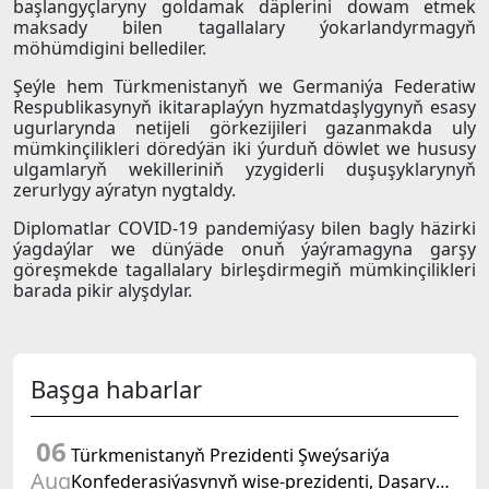
başlangyçlaryny goldamak däplerini dowam etmek
maksady bilen tagallalary ýokarlandyrmagyň
möhümdigini bellediler.
Şeýle hem Türkmenistanyň we Germaniýa Federatiw
Respublikasynyň ikitaraplaýyn hyzmatdaşlygynyň esasy
ugurlarynda netijeli görkezijileri gazanmakda uly
mümkinçilikleri döredýän iki ýurduň döwlet we hususy
ulgamlaryň wekilleriniň yzygiderli duşuşyklarynyň
zerurlygy aýratyn nygtaldy.
Diplomatlar COVID-19 pandemiýasy bilen bagly häzirki
ýagdaýlar we dünýäde onuň ýaýramagyna garşy
göreşmekde tagallalary birleşdirmegiň mümkinçilikleri
barada pikir alyşdylar.
Başga habarlar
06
Türkmenistanyň Prezidenti Şweýsariýa
Aug
Konfederasiýasynyň wise-prezidenti, Daşary