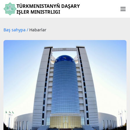
TÜRKMENISTANYŇ DAŞARY
IŞLER MINISTRLIGI
Baş sahypa
/
Habarlar