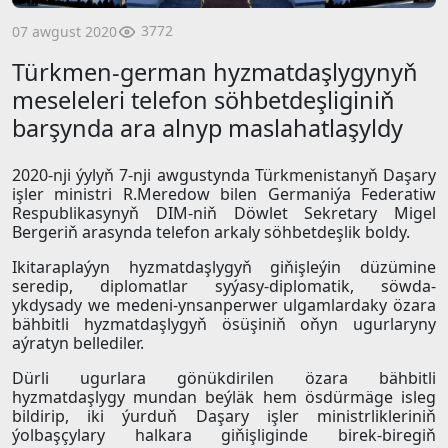
3772
07 awgust 2020
Türkmen-german hyzmatdaşlygynyň
meseleleri telefon söhbetdeşliginiň
barşynda ara alnyp maslahatlaşyldy
2020-nji ýylyň 7-nji awgustynda Türkmenistanyň Daşary
işler ministri R.Meredow bilen Germaniýa Federatiw
Respublikasynyň DIM-niň Döwlet Sekretary Migel
Bergeriň arasynda telefon arkaly söhbetdeşlik boldy.
Ikitaraplaýyn hyzmatdaşlygyň giňişleýin düzümine
seredip, diplomatlar syýasy-diplomatik, söwda-
ykdysady we medeni-ynsanperwer ulgamlardaky özara
bähbitli hyzmatdaşlygyň ösüşiniň oňyn ugurlaryny
aýratyn bellediler.
Dürli ugurlara gönükdirilen özara bähbitli
hyzmatdaşlygy mundan beýläk hem ösdürmäge isleg
bildirip, iki ýurduň Daşary işler ministrlikleriniň
ýolbaşçylary halkara giňişliginde birek-biregiň