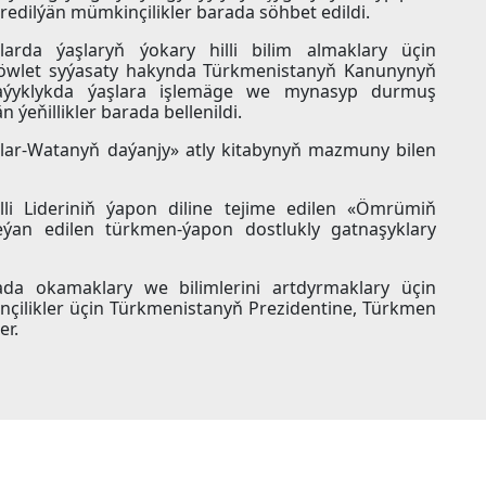
dilýän mümkinçilikler barada söhbet edildi.
arda ýaşlaryň ýokary hilli bilim almaklary üçin
 döwlet syýasaty hakynda Türkmenistanyň Kanunynyň
 laýyklykda ýaşlara işlemäge we mynasyp durmuş
 ýeňillikler barada bellenildi.
şlar-Watanyň daýanjy» atly kitabynyň mazmuny bilen
i Lideriniň ýapon diline tejime edilen «Ömrümiň
an edilen türkmen-ýapon dostlukly gatnaşyklary
da okamaklary we bilimlerini artdyrmaklary üçin
çilikler üçin Türkmenistanyň Prezidentine, Türkmen
er.