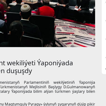
t wekiliýeti Ýaponiýada
len duşuşdy
menistanyň Parlamentiniň wekilýetiniň Ýaponiýa
 Türkmenistanyň Mejlisiniň Başlygy D.Gulmanowanyň
alary Ýaponiýada bilim alýan türkmen ýaşlary bilen
 Magtymguly Pyragy» ýylynyň şygarynyň düýp pikir