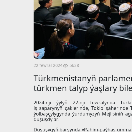
5638
22 fewral 2024
Türkmenistanyň parlamen
türkmen talyp ýaşlary bi
2024-nji ýylyň 22-nji fewralynda Türk
iş saparynyň çäklerinde, Tokio şäherinde
ýolbaşçylygynda ýurdumyzyň Mejlisiniň agz
duşuşdylar.
Duşuşygyň barşynda «Pähim-paýhas ummany