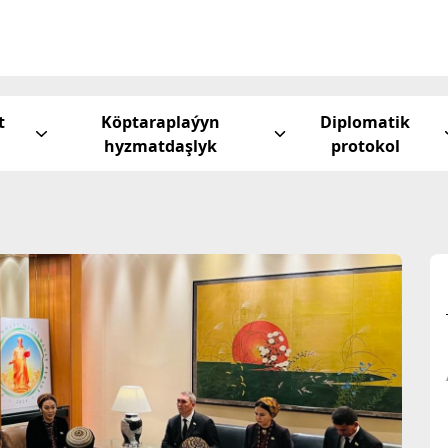
t
Köptaraplaýyn
Diplomatik
hyzmatdaşlyk
protokol