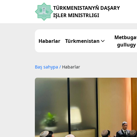
TÜRKMENISTANYŇ DAŞARY
IŞLER MINISTRLIGI
Metbuga
Habarlar
Türkmenistan
gullugy
Baş sahypa
/
Habarlar