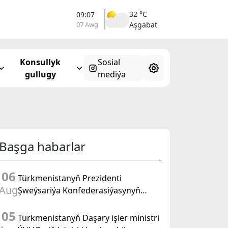
32 °C
09:07
07 Awg
Aşgabat
Konsullyk
Sosial
gullugy
mediýa
Başga habarlar
06
Türkmenistanyň Prezidenti
Aug
Şweýsariýa Konfederasiýasynyň
wise-prezidenti, Daşary işler federal
05
departamentiniň başlygyny kabul
Türkmenistanyň Daşary işler ministri
etdi