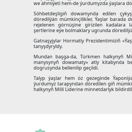
we ähmiýeti hem-de ýurdumyzda ýaşlara döre
Söhbetdeşligiň dowamynda edilen çykyşl
döredilýän mümkinçilikler, Ýaşlar barada
rejelenen görnüşine girizilen kadalara
şertlerine eýe bolmaklary ugrunda döredilýän
Gatnaşyjylar Hormatly Prezidentimiziň «Ýa
tanyşdyryldy.
Mundan başga-da, Türkmen halkynyň Mill
manysynyň dowamaty» atly kitabynda beý
dogrusynda bellenilip geçildi.
Talyp ýaşlar hem öz gezeginde Ýaponiýa
ýurdumyz tarapyndan döredilen giň mümkin
halkynyň Milli Liderine minnetdarlyk bildirdil