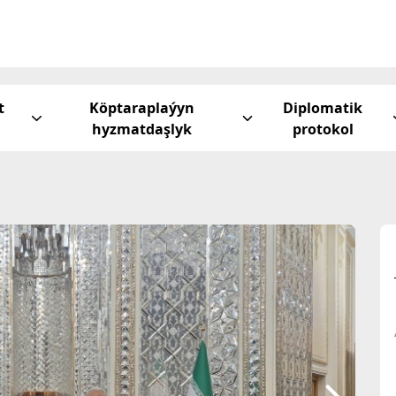
t
Köptaraplaýyn
Diplomatik
hyzmatdaşlyk
protokol