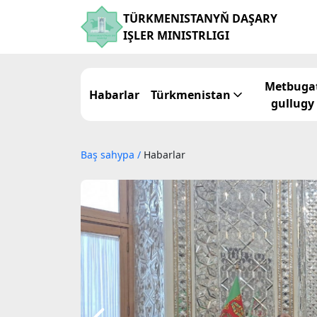
TÜRKMENISTANYŇ DAŞARY
IŞLER MINISTRLIGI
Metbuga
Habarlar
Türkmenistan
gullugy
Baş sahypa
/
Habarlar