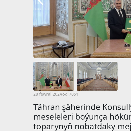
7051
28 fewral 2024
Tähran şäherinde Konsul
meseleleri boýunça hökü
toparynyň nobatdaky mejli