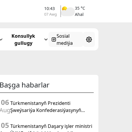
35 °C
10:43
07 Awg
Ahal
Konsullyk
Sosial
gullugy
mediýa
Başga habarlar
06
Türkmenistanyň Prezidenti
Aug
Şweýsariýa Konfederasiýasynyň
wise-prezidenti, Daşary işler federal
05
departamentiniň başlygyny kabul
Türkmenistanyň Daşary işler ministri
etdi