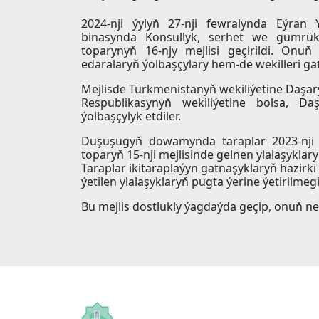
2024-nji ýylyň 27-nji fewralynda Eýran 
binasynda Konsullyk, serhet we gümrü
toparynyň 16-njy mejlisi geçirildi. Onuň
edaralaryň ýolbaşçylary hem-de wekilleri ga
Mejlisde Türkmenistanyň wekiliýetine Daşar
Respublikasynyň wekiliýetine bolsa, Daş
ýolbaşçylyk etdiler.
Duşuşugyň dowamynda taraplar 2023-nji 
toparyň 15-nji mejlisinde gelnen ylalaşyklaryň
Taraplar ikitaraplaýyn gatnaşyklaryň häzirki
ýetilen ylalaşyklaryň pugta ýerine ýetirilme
Bu mejlis dostlukly ýagdaýda geçip, onuň net