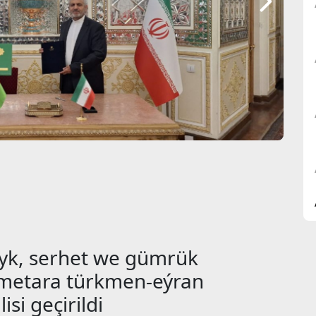
lyk, serhet we gümrük
metara türkmen-eýran
si geçirildi