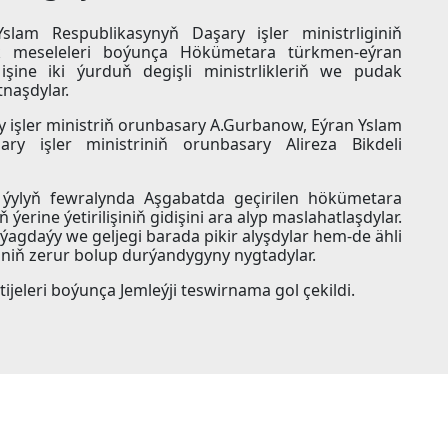
Yslam Respublikasynyň Daşary işler ministrliginiň
k meseleleri boýunça Hökümetara türkmen-eýran
 işine iki ýurduň degişli ministrlikleriň we pudak
tnaşdylar.
y işler ministriň orunbasary A.Gurbanow, Eýran Yslam
ary işler ministriniň orunbasary Alireza Bikdeli
ýylyň fewralynda Aşgabatda geçirilen hökümetara
 ýerine ýetirilişiniň gidişini ara alyp maslahatlaşdylar.
 ýagdaýy we geljegi barada pikir alyşdylar hem-de ähli
giniň zerur bolup durýandygyny nygtadylar.
ijeleri boýunça Jemleýji teswirnama gol çekildi.